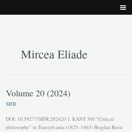
Skip
to
Mircea Eliade
content
Volume 20 (2024)
SIFR
DOI: 10.59277/SIFR.202420 1. KANT 300 “Critical
philosophy” in Transylvania (1825–1863) Bogdan Rusu