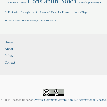
Constantin Noica
C. Rădulescu-Motru
Filosofie și psihologie
G. D. Scraba
Gheorghe Lazăr
Immanuel Kant
Ion Petrovici
Lucian Blaga
Mircea Eliade
Simion Bărnuțiu
Titu Maiorescu
Home
About
Policy
Contact
SIFR is licensed under a
Creative Commons Attribution 4.0 International License
.