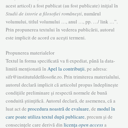
acest articol) a fost publicat (au fost publicate) inițial în
Studii de istorie a filosofiei românești
, numărul
volumului, titlul volumului …, anul …, pp. …/ link …”.
Prin propunerea textului în vederea publicării, autorul
este implicit de acord cu acești termeni.
Propunerea materialelor
Textul în forma specificată va fi expediat, până la data-
limită menționată în
Apel la contribuții
, pe adresa:
sifr@institutuldefilosofie.ro. Prin trimiterea materialului,
autorul declară implicit că articolul propus îndeplinește
condițiile preliminare și respectă normele de bună
conduită științifică. Autorul declară, de asemenea, că a
luat act de
procedura noastră de evaluare
, de
modul în
care poate utiliza textul după publicare
, precum și de
consecințele care derivă din
licența
open access
a