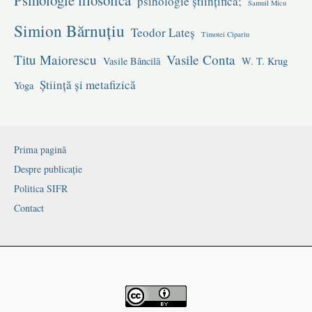
psihologie științifică;
Samuil Micu
Simion Bărnuțiu
Teodor Lateș
Timotei Cipariu
Titu Maiorescu
Vasile Conta
Vasile Băncilă
W. T. Krug
Știință și metafizică
Yoga
Prima pagină
Despre publicație
Politica SIFR
Contact