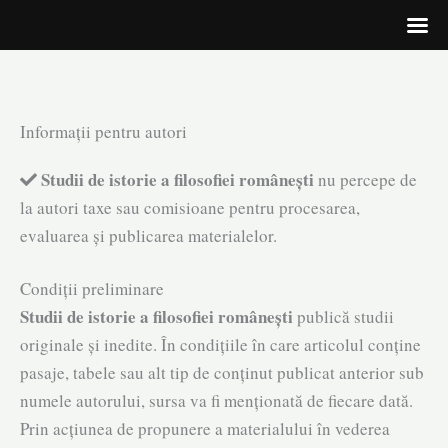
Skip
Informații pentru autori
to
Studii de istorie a filosofiei românești
nu percepe de
content
la autori taxe sau comisioane pentru procesarea,
evaluarea și publicarea materialelor.
Condiții preliminare
Studii de istorie a filosofiei românești
publică studii
originale și inedite. În condițiile în care articolul conține
pasaje, tabele sau alt tip de conținut publicat anterior sub
numele autorului, sursa va fi menționată de fiecare dată.
Prin acțiunea de propunere a materialului în vederea