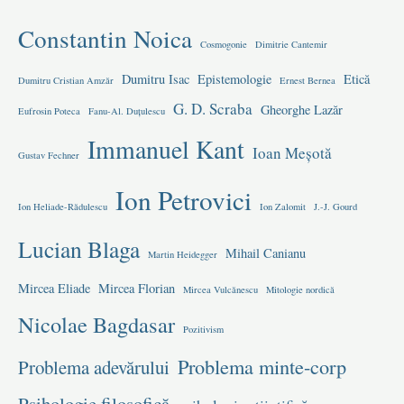
Constantin Noica
Cosmogonie
Dimitrie Cantemir
Dumitru Isac
Epistemologie
Etică
Dumitru Cristian Amzăr
Ernest Bernea
G. D. Scraba
Gheorghe Lazăr
Eufrosin Poteca
Fanu-Al. Duțulescu
Immanuel Kant
Ioan Meșotă
Gustav Fechner
Ion Petrovici
Ion Heliade-Rădulescu
Ion Zalomit
J.-J. Gourd
Lucian Blaga
Mihail Canianu
Martin Heidegger
Mircea Eliade
Mircea Florian
Mircea Vulcănescu
Mitologie nordică
Nicolae Bagdasar
Pozitivism
Problema minte-corp
Problema adevărului
Psihologie filosofică