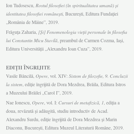
Ion Tudosescu,
Rostul filosofiei (în spiritualitatea umană) şi
identitatea filosofiei româneşti,
Bucureşti, Editura Fundaţiei
„România de Mâine”, 2019.
Frăguţa Zaharia,
[Şi] Fenomenologia vieţii personale în filosofia
lui Constantin Micu Stavilă
, preambul de Carmen Cozma, Iaşi,
Editura Universităţii „Alexandru Ioan Cuza”, 2019.
EDIŢII ÎNGRIJITE
Vasile Băncilă,
Opere
, vol. XIV:
Sistem de filozofie, 9. Concluzii
la sistem
, ediţie îngrijită de Dora Mezdrea, Brăila, Editura Istros
a Muzeului Brăilei „Carol I”, 2019.
Nae Ionescu,
Opere
, vol. I:
Cursuri de metafizică, 1
, ediţia a
doua, revăzută şi adăugită, studiu introductiv de Acad.
Alexandru Surdu, ediţie îngrijită de Dora Mezdrea şi Marin
Diaconu, Bucureşti, Editura Muzeul Literaturii Române, 2019.