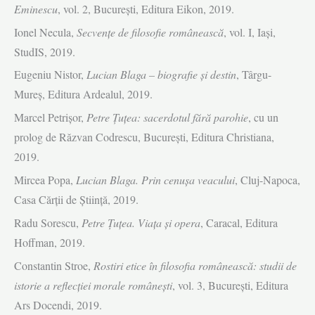
Eminescu
, vol. 2, Bucureşti, Editura Eikon, 2019.
Ionel Necula,
Secvenţe de filosofie românească
, vol. I, Iaşi,
StudIS, 2019.
Eugeniu Nistor,
Lucian Blaga – biografie şi destin
, Târgu-
Mureş, Editura Ardealul, 2019.
Marcel Petrişor,
Petre Ţuţea: sacerdotul fără parohie
, cu un
prolog de Răzvan Codrescu, Bucureşti, Editura Christiana,
2019.
Mircea Popa,
Lucian Blaga. Prin cenuşa veacului
, Cluj-Napoca,
Casa Cărţii de Ştiinţă, 2019.
Radu Sorescu,
Petre Ţuţea. Viaţa şi opera
, Caracal, Editura
Hoffman, 2019.
Constantin Stroe,
Rostiri etice în filosofia românească: studii de
istorie a reflecţiei morale româneşti
, vol. 3, Bucureşti, Editura
Ars Docendi, 2019.