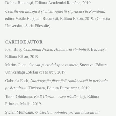
Dobre, Bucureşti, Editura Academiei Române, 2019.
Consilierea filosofică şi etica: reflecţii şi practici în România
,
editor Vasile Haţegan, Bucureşti, Editura Eikon, 2019. (Colecţia
Universitas. Seria Filosofie).
CĂRŢI DE AUTOR
Ioan Biriş,
Constantin Noica. Holomeria simbolică
, Bucureşti,
Editura Eikon, 2019.
Marius Cucu,
Cioran şi exodul spre veşnicie
, Suceava, Editura
Universităţii „Ştefan cel Mare”, 2019.
Gabriela Esch,
Istoriografia filosofică românească în perioada
proletcultistă
, Timişoara, Editura Eurostampa, 2019.
Tudor Ghideanu,
Emil Cioran – eseu triadic
, Iaşi, Editura
Princeps Media, 2019.
Ştefan Munteanu,
O istorie a opiniilor privind filosofia lui