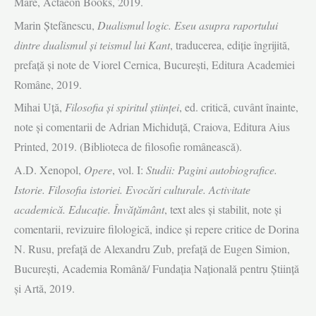
Mare, Actaeon Books, 2019.
Marin Ştefănescu,
Dualismul logic. Eseu asupra raportului
dintre dualismul şi teismul lui Kant
, traducerea, ediţie îngrijită,
prefaţă şi note de Viorel Cernica, Bucureşti, Editura Academiei
Române, 2019.
Mihai Uţă,
Filosofia şi spiritul ştiinţei
, ed. critică, cuvânt înainte,
note şi comentarii de Adrian Michiduţă, Craiova, Editura Aius
Printed, 2019. (Biblioteca de filosofie românească).
A.D. Xenopol,
Opere
, vol. I:
Studii: Pagini autobiografice.
Istorie. Filosofia istoriei. Evocări culturale. Activitate
academică. Educaţie. Învăţământ
, text ales şi stabilit, note şi
comentarii, revizuire filologică, indice şi repere critice de Dorina
N. Rusu, prefaţă de Alexandru Zub, prefaţă de Eugen Simion,
Bucureşti, Academia Română/ Fundaţia Naţională pentru Ştiinţă
şi Artă, 2019.