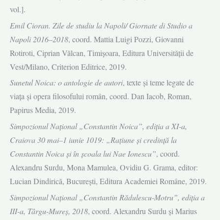
vol.].
Emil Cioran. Zile de studiu la Napoli/ Giornate di Studio a
Napoli 2016–2018
, coord. Mattia Luigi Pozzi, Giovanni
Rotiroti, Ciprian Vălcan, Timişoara, Editura Universităţii de
Vest/Milano, Criterion Editrice, 2019.
Sunetul Noica: o antologie de autori
, texte şi teme legate de
viaţa şi opera filosofului român, coord. Dan Iacob, Roman,
Papirus Media, 2019.
Simpozionul Naţional „Constantin Noica”, ediţia a XI-a,
Craiova 30 mai–1 iunie 1019: „Raţiune şi credinţă la
Constantin Noica şi în şcoala lui Nae Ionescu”
, coord.
Alexandru Surdu, Mona Mamulea, Ovidiu G. Grama, editor:
Lucian Dindirică, Bucureşti, Editura Academiei Române, 2019.
Simpozionul Naţional „Constantin Rădulescu-Motru”, ediţia a
III-a, Târgu-Mureş, 2018
, coord. Alexandru Surdu şi Marius