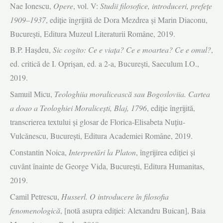
Nae Ionescu,
Opere
, vol. V:
Studii filosofice, introduceri, prefeţe
1909–1937
, ediţie îngrijită de Dora Mezdrea şi Marin Diaconu,
Bucureşti, Editura Muzeul Literaturii Române, 2019.
B.P. Haşdeu,
Sic cogito: Ce e viaţa? Ce e moartea? Ce e omul?
,
ed. critică de I. Oprişan, ed. a 2-a, Bucureşti, Saeculum I.O.,
2019.
Samuil Micu,
Teologhiia moralicească sau Bogosloviia. Cartea
a doao a Teologhiei Moraliceşti, Blaj, 1796
, ediţie îngrijită,
transcrierea textului şi glosar de Florica-Elisabeta Nuţiu-
Vulcănescu, Bucureşti, Editura Academiei Române, 2019.
Constantin Noica,
Interpretări la Platon
, îngrijirea ediţiei şi
cuvânt înainte de George Vida, Bucureşti, Editura Humanitas,
2019.
Camil Petrescu,
Husserl. O introducere în filosofia
fenomenologică
, [notă asupra ediţiei: Alexandru Buican], Baia