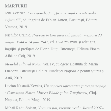
MĂRTURII
Jeni Acterian,
Corespondenţă: „fiecare rând e o infernală
suferinţă”
, ed. îngrijită de Fabian Anton, Bucureşti, Editura
Vremea, 2019.
Nichifor Crainic,
Pribeag în ţara mea sub mască: memorii 23
august 1944 – 24 mai 1947
, ed. a 2-a revăzută şi adăugită,
îngrijită şi prefaţată de Florin Duţu, Bucureşti, Editura Floare
Albă de Colţ, 2019.
Modelul cultural Noica
, vol. IV, culegere alcătuită de Marin
Diaconu, Bucureşti Editura Fundaţiei Naţionale pentru Ştiinţă şi
Artă, 2019.
Lucian Nastasă-Kovács,
Un concurs universitar şi trei personaje
: Constantin Noica, Mircea Eliade şi Ion Zamfirescu
, Cluj-
Napoca, Editura Mega, 2019.
Mihail Radu Solcan,
Vremuri noi, vremuri vechi. Jurnal 2007–