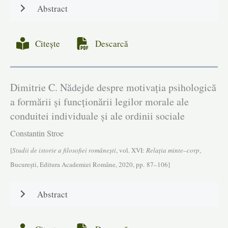
Abstract
Citește
Descarcă
Dimitrie C. Nădejde despre motivația psihologică
a formării și funcționării legilor morale ale
conduitei individuale și ale ordinii sociale
Constantin Stroe
[
Studii de istorie a filosofiei româneşti
, vol. XVI:
Relația minte–corp
,
Bucureşti, Editura Academiei Române, 2020, pp. 87–106]
Abstract