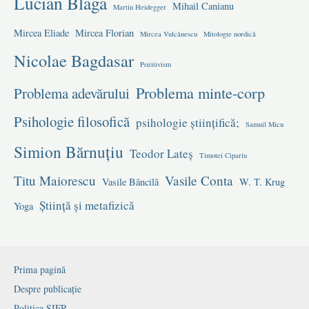
Lucian Blaga
Mihail Canianu
Martin Heidegger
Mircea Eliade
Mircea Florian
Mircea Vulcănescu
Mitologie nordică
Nicolae Bagdasar
Pozitivism
Problema minte-corp
Problema adevărului
Psihologie filosofică
psihologie științifică;
Samuil Micu
Simion Bărnuțiu
Teodor Lateș
Timotei Cipariu
Titu Maiorescu
Vasile Conta
Vasile Băncilă
W. T. Krug
Știință și metafizică
Yoga
Prima pagină
Despre publicație
Politica SIFR