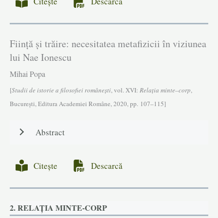
Citește
Descarcă
Fiinţă şi trăire: necesitatea metafizicii în viziunea
lui Nae Ionescu
Mihai Popa
[
Studii de istorie a filosofiei româneşti
, vol. XVI:
Relația minte–corp
,
Bucureşti, Editura Academiei Române, 2020, pp. 107–115]
Abstract
Citește
Descarcă
2. RELAȚIA MINTE-CORP