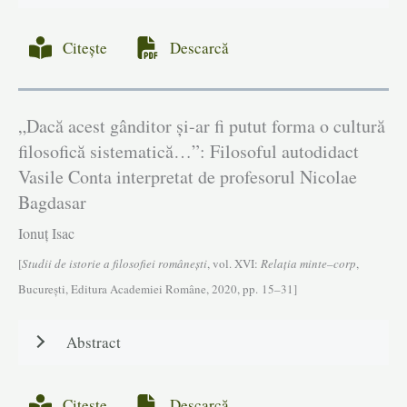
Citește
Descarcă
„Dacă acest gânditor și-ar fi putut forma o cultură
filosofică sistematică…”: Filosoful autodidact
Vasile Conta interpretat de profesorul Nicolae
Bagdasar
Ionuț Isac
[
Studii de istorie a filosofiei româneşti
, vol. XVI:
Relația minte–corp
,
Bucureşti, Editura Academiei Române, 2020, pp. 15–31]
Abstract
Citește
Descarcă