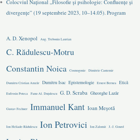
Colocviul Național „Filosofie și psihologie: Confluențe și
divergențe” (19 septembrie 2023, 10–14.05). Program
A. D. Xenopol
Aug. Treboniu Laurian
C. Rădulescu-Motru
Constantin Noica
Cosmogonie
Dimitrie Cantemir
Dumitru Isac
Epistemologie
Etică
Dumitru Cristian Amzăr
Ernest Bernea
G. D. Scraba
Gheorghe Lazăr
Eufrosin Poteca
Fanu-Al. Duțulescu
Immanuel Kant
Ioan Meșotă
Gustav Fechner
Ion Petrovici
Ion Heliade-Rădulescu
Ion Zalomit
J.-J. Gourd