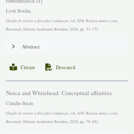
românească (I)
Liviu Bordaș
[
Studii de istorie a filosofiei româneşti
, vol. XVI:
Relația minte–corp
,
Bucureşti, Editura Academiei Române, 2020, pp. 51–77]
Abstract
Citește
Descarcă
Noica and Whitehead: Conceptual affinities
Claudiu Baciu
[
Studii de istorie a filosofiei româneşti
, vol. XVI:
Relația minte–corp
,
Bucureşti, Editura Academiei Române, 2020, pp. 78–86]