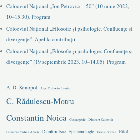
Colocviul Național „Ion Petrovici – 50” (10 iunie 2022,
10–15.30). Program
Colocviul Național „Filosofie și psihologie. Confluențe și
divergențe”. Apel la contribuții
Colocviul Național „Filosofie și psihologie: Confluențe și
divergențe” (19 septembrie 2023, 10–14.05). Program
A. D. Xenopol
Aug. Treboniu Laurian
C. Rădulescu-Motru
Constantin Noica
Cosmogonie
Dimitrie Cantemir
Dumitru Isac
Epistemologie
Etică
Dumitru Cristian Amzăr
Ernest Bernea