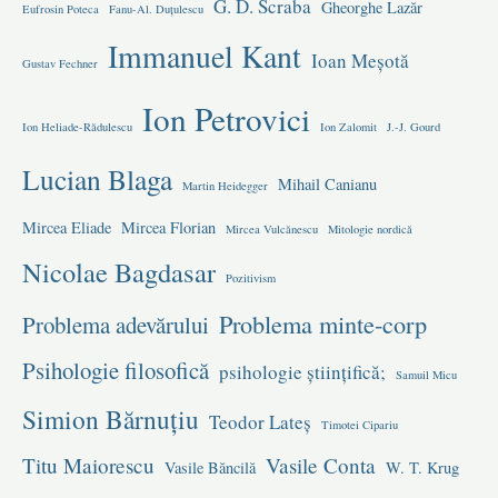
G. D. Scraba
Gheorghe Lazăr
Eufrosin Poteca
Fanu-Al. Duțulescu
Immanuel Kant
Ioan Meșotă
Gustav Fechner
Ion Petrovici
Ion Heliade-Rădulescu
Ion Zalomit
J.-J. Gourd
Lucian Blaga
Mihail Canianu
Martin Heidegger
Mircea Eliade
Mircea Florian
Mircea Vulcănescu
Mitologie nordică
Nicolae Bagdasar
Pozitivism
Problema minte-corp
Problema adevărului
Psihologie filosofică
psihologie științifică;
Samuil Micu
Simion Bărnuțiu
Teodor Lateș
Timotei Cipariu
Titu Maiorescu
Vasile Conta
Vasile Băncilă
W. T. Krug