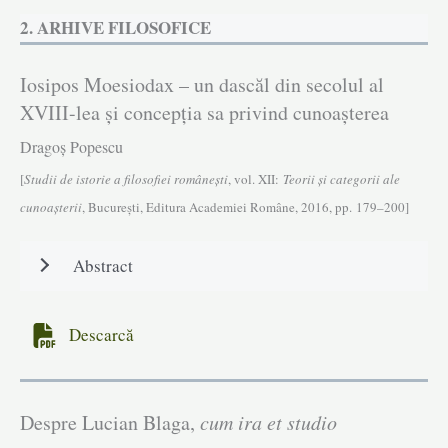
2. ARHIVE FILOSOFICE
Iosipos Moesiodax – un dascăl din secolul al
XVIII-lea și concepția sa privind cunoașterea
Dragoș Popescu
[
Studii de istorie a filosofiei româneşti
, vol. XII:
Teorii și categorii ale
cunoașterii
, Bucureşti, Editura Academiei Române, 2016, pp. 179–200]
Abstract
Descarcă
Despre Lucian Blaga,
cum ira et studio