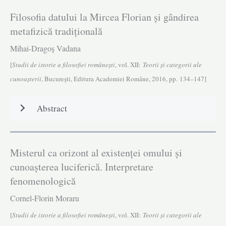
Filosofia datului la Mircea Florian și gândirea
metafizică tradiţională
Mihai-Dragoș Vadana
[
Studii de istorie a filosofiei româneşti
, vol. XII:
Teorii și categorii ale
cunoașterii
, Bucureşti, Editura Academiei Române, 2016, pp. 134–147]
Abstract
Misterul ca orizont al existenței omului și
cunoașterea luciferică. Interpretare
fenomenologică
Cornel-Florin Moraru
[
Studii de istorie a filosofiei româneşti
, vol. XII:
Teorii și categorii ale