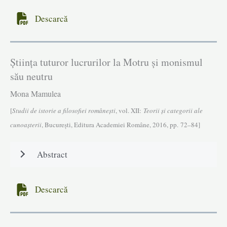
Descarcă
Știința tuturor lucrurilor la Motru și monismul
său neutru
Mona Mamulea
[
Studii de istorie a filosofiei româneşti
, vol. XII:
Teorii și categorii ale
cunoașterii
, Bucureşti, Editura Academiei Române, 2016, pp. 72–84]
Abstract
Descarcă