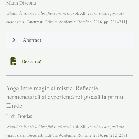
Marin Diaconu
[
Studii de istorie a filosofiei româneşti
, vol. XII:
Teorii și categorii ale
cunoașterii
, Bucureşti, Editura Academiei Române, 2016, pp. 201–211]
Abstract
Descarcă
Yoga între magic și mistic. Reflecție
hermeneutică și experiență religioasă la primul
Eliade
Liviu Bordaș
[
Studii de istorie a filosofiei româneşti
, vol. XII:
Teorii și categorii ale
cunoașterii
, Bucureşti, Editura Academiei Române, 2016, pp. 212–258]