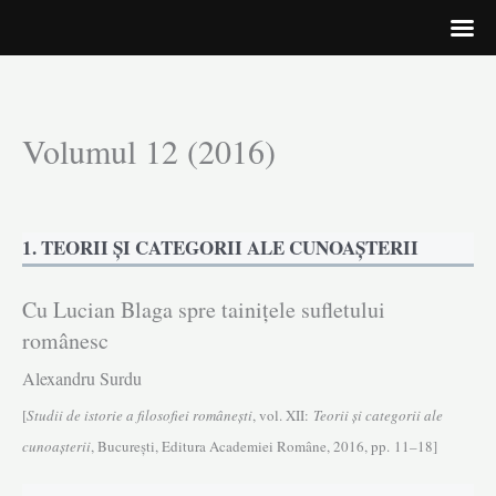
Volumul 12 (2016)
Skip
to
content
1. TEORII ȘI CATEGORII ALE CUNOAȘTERII
Cu Lucian Blaga spre tainițele sufletului
românesc
Alexandru Surdu
[
Studii de istorie a filosofiei româneşti
, vol. XII:
Teorii și categorii ale
cunoașterii
, Bucureşti, Editura Academiei Române, 2016, pp. 11–18]