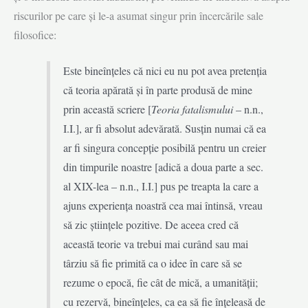
riscurilor pe care și le-a asumat singur prin încercările sale
filosofice:
Este bineînțeles că nici eu nu pot avea pretenția
că teoria apărată și în parte produsă de mine
prin această scriere [
Teoria fatalismului
– n.n.,
I.I.], ar fi absolut adevărată. Susțin numai că ea
ar fi singura concepție posibilă pentru un creier
din timpurile noastre [adică a doua parte a sec.
al XIX-lea – n.n., I.I.] pus pe treapta la care a
ajuns experiența noastră cea mai întinsă, vreau
să zic științele pozitive. De aceea cred că
această teorie va trebui mai curând sau mai
târziu să fie primită ca o idee în care să se
rezume o epocă, fie cât de mică, a umanității;
cu rezervă, bineînțeles, ca ea să fie înțeleasă de