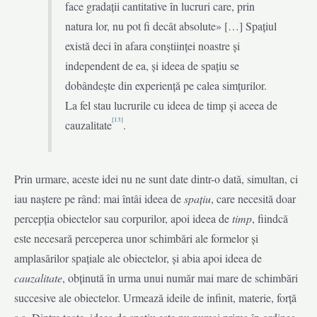
face gradații cantitative în lucruri care, prin
natura lor, nu pot fi decât absolute» […] Spațiul
există deci în afara conștiinței noastre și
independent de ea, și ideea de spațiu se
dobândește din experiență pe calea simțurilor.
La fel stau lucrurile cu ideea de timp și aceea de
[13]
cauzalitate
.
Prin urmare, aceste idei nu ne sunt date dintr-o dată, simultan, ci
iau naștere pe rând: mai întâi ideea de
spațiu
, care necesită doar
percepția obiectelor sau corpurilor, apoi ideea de
timp
, fiindcă
este necesară perceperea unor schimbări ale formelor și
amplasărilor spațiale ale obiectelor, și abia apoi ideea de
cauzalitate
, obținută în urma unui număr mai mare de schimbări
succesive ale obiectelor. Urmează ideile de infinit, materie, forță