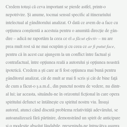
Credem totuși că ceva important se pierde astfel, printr-o
nepotrivire. Și anu­me, tocmai sensul specific al itinerariului
intelectual al gânditorului analizat. O dată ce avem de-a face cu
opțiunea conștientă a acestuia pentru o anumită direcție de gân­
dire – adică ne raportăm la ceea ce el
a făcut efectiv
– nu are
prea mult rost să ne mai ocu­păm și cu ceea ce
ar fi putut face
,
pentru că în acest caz ajungem la un con­flict între factual și
contrafactual, între opțiunea reală a autorului și opțiunea noastră
ipo­te­ti­că. Credem a ști care ar fi fost opțiunea mai bună pentru
gânditorul ana­lizat, cât de mult ar mai fi scris și cât de bine față
de cum a făcut-o ș.a.m.d., din punctul nostru de ve­dere, nu dintr-
al lui; iar aceasta, situându-ne în orizontul ficțional în care opera
spi­ritului defunct se întâlnește cu spiritul nostru viu. Însuși
autorul, atunci când discută problema relativității adevărului, se
autoanalizează fără părtinire, de­monstrând un spirit de anticipare
și o modestie absolut lăudabile, prevenindu-ne întrucâtva asupra