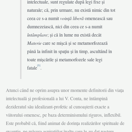
intelectuale, sunt regulate după legi fixe și
naturale; că, prin urmare, nu există nimic din tot
ceea ce s-a numit
voință liberă
omenească sau
dumnezeiască, nici din ceea ce s-a numit
întâmplare
; și că în lume nu există decât
Materie
care se mișcă și se metamorfozează
până la infinit în spațiu și în timp, ascultând în
toate mișcările și metamorfozele sale legi
[5]
fatale
.
Atunci când ne oprim asupra unor momente definitorii din viața
intelectuală și profesională a lui V. Conta, ne întâmpină
dezideratul său idealizant-profetic al cunoașterii exacte a
viitorului omenesc, pe baza determinismului riguros, inflexibil.
Este probabil că, fiind animat de dorința realizărilor spirituale de
excepție, pe măsura aspirațiilor înalte care le-au dat naștere,