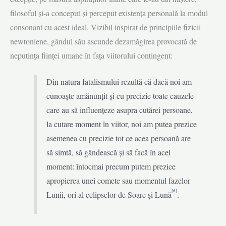
filosoful și-a conceput și perceput existența personală la modul
consonant cu acest ideal. Vizibil inspirat de principiile fizicii
newtoniene, gândul său ascunde dezamăgirea provocată de
neputința ființei umane în fața viitorului contingent:
Din natura fatalismului rezultă că dacă noi am
cunoaște amănunțit și cu precizie toate cauzele
care au să influențeze asupra cutărei persoane,
la cutare moment în viitor, noi am putea prezice
asemenea cu precizie tot ce acea persoană are
să simtă, să gândească și să facă în acel
moment: întocmai precum putem prezice
apropierea unei comete sau momentul fazelor
[6]
Lunii, ori al eclipselor de Soare și Lună
.