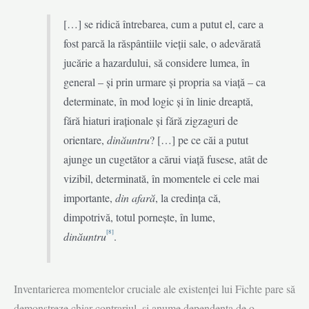
[…] se ridică întrebarea, cum a putut el, care a
fost parcă la răspântiile vieții sale, o adevărată
jucărie a hazardului, să considere lumea, în
general – și prin urmare și propria sa viață – ca
determinate, în mod logic și în linie dreaptă,
fără hiaturi iraționale și fără zigzaguri de
orientare,
dinăuntru
? […] pe ce căi a putut
ajunge un cugetător a cărui viață fusese, atât de
vizibil, determinată, în momentele ei cele mai
importante,
din afară
, la credința că,
dimpotrivă, totul pornește, în lume,
[8]
dinăuntru
.
Inventarierea momentelor cruciale ale existenței lui Fichte pare să
demonstreze chiar contrariul, și anume dependența de o