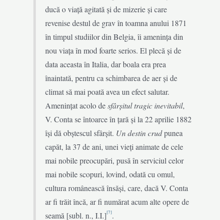
ducă o viață agitată și de mizerie și care
revenise destul de grav în toamna anului 1871
în timpul studiilor din Belgia, îi amenința din
nou viața în mod foarte serios. El plecă și de
data aceasta în Italia, dar boala era prea
înaintată, pentru ca schimbarea de aer și de
climat să mai poată avea un efect salutar.
Amenințat acolo de
sfârșitul tragic inevitabil
,
V. Conta se întoarce în țară și la 22 aprilie 1882
își dă obștescul sfârșit.
Un destin crud
punea
capăt, la 37 de ani, unei vieți animate de cele
mai nobile preocupări, pusă în serviciul celor
mai nobile scopuri, lovind, odată cu omul,
cultura românească însăși, care, dacă V. Conta
ar fi trăit încă, ar fi numărat acum alte opere de
[7]
seamă [subl. n., I.I.]
.