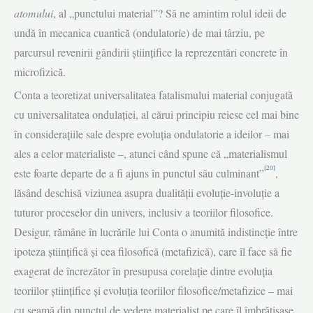
atomului
, al „punctului material”? Să ne amintim rolul ideii de
undă în mecanica cuantică (ondulatorie) de mai târziu, pe
parcursul revenirii gândirii științifice la reprezentări concrete în
microfizică.
Conta a teoretizat universalitatea fatalismului material conjugată
cu univer­salitatea ondulației, al cărui principiu reiese cel mai bine
în considerațiile sale despre evoluția ondulatorie a ideilor – mai
ales a celor materialiste –, atunci când spune că „materialismul
[20]
este foarte departe de a fi ajuns în punctul său culminant”
,
lăsând deschisă viziunea asupra dualității evoluție-involuție a
tuturor proceselor din univers, inclusiv a teoriilor filosofice.
Desigur, rămâne în lucrările lui Conta o anumită indistincție între
ipoteza științifică și cea filosofică (meta­fizică), care îl face să fie
exagerat de încrezător în presupusa corelație dintre evoluția
teoriilor științifice și evoluția teoriilor filosofice/metafizice – mai
cu seamă din punctul de vedere materialist pe care îl îmbrățișase