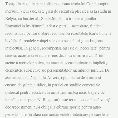
Totuși, în cazul în care aplicăm aidoma teoria lui Conta asupra
mersului vieții sale, este greu de crezut că plecarea sa la studii în
Belgia, ca bursier al „Societății pentru trimiterea junilor
României la învățătură”, a fost o pură… necesitate, fiindcă îl
recomandau pentru o atare recompensă rezultatele foarte bune la
învățătură, roadele voinței sale de a se strădui și perfecționa
intelectual. În genere, recompensa nu este o „necesitate” pentru
cineva; acordarea ei nu are sens decât ca urmare a cântăririi
atente a meritelor cuiva, cu toate că această cântărire implică și
ele­mentele subiective ale personalităților membrilor juriului. De
asemenea, odată ajuns la Anvers, opțiunea sa de a urma și
cursuri de științe juridice, în paralel cu studiile comerciale
(întrucât pentru acestea din urmă „nu simțea nicio tragere de
inimă”, cum spune N. Bagdasar), este tot un act de liberă voință,
deoarece nimeni nu-l obliga la eforturi sporite pentru auto-
perfecționare, în afara comandamentelor interioare pe care le-a