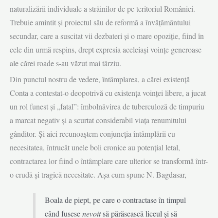
naturalizării individuale a străinilor de pe teritoriul României.
Trebuie amintit și proiectul său de reformă a învățământului
secundar, care a suscitat vii dezbateri și o mare opoziție, fiind în
cele din urmă respins, drept expresia aceleiași voințe generoase
ale cărei roade s-au văzut mai târziu.
Din punctul nostru de vedere, întâmplarea, a cărei existență
Conta a contestat-o deopotrivă cu existența voinței libere, a jucat
un rol funest și „fatal”: îmbolnăvirea de tuberculoză de timpuriu
a marcat negativ și a scurtat considerabil viața renumitului
gânditor. Și aici recunoaștem conjuncția întâmplării cu
necesitatea, întrucât unele boli cronice au potențial letal,
contractarea lor fiind o întâmplare care ulterior se transformă într-
o crudă și tragică necesitate. Așa cum spune N. Bagdasar,
Boala de piept, pe care o contractase în timpul
când fusese
nevoit
să părăsească liceul și să