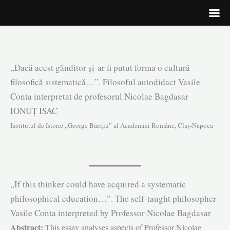
Skip
„Dacă acest gânditor și-ar fi putut forma o cultură
to
filosofică sistematică…”. Filosoful autodidact Vasile
content
Conta interpretat de profesorul Nicolae Bagdasar
IONUȚ ISAC
Institutul de Istorie „George Barițiu” al Academiei Române, Cluj-Napoca
„If this thinker could have acquired a systematic
philosophical education…”. The self-taught philosopher
Vasile Conta inter­preted by Professor Nicolae Bagdasar
Abstract:
This essay analyses aspects of Professor Nicolae