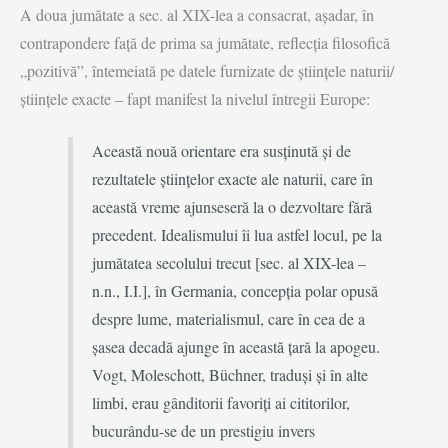
A doua jumătate a sec. al XIX-lea a consacrat, așadar, în
contrapondere față de prima sa jumătate, reflecția filosofică
„pozitivă”, întemeiată pe datele furnizate de științele naturii/
științele exacte – fapt manifest la nivelul întregii Europe:
Această nouă orientare era susținută și de
rezultatele științelor exacte ale naturii, care în
această vreme ajunseseră la o dezvoltare fără
precedent. Idealismului îi lua astfel locul, pe la
jumătatea secolului trecut [sec. al XIX-lea –
n.n., I.I.], în Germania, concepția polar opusă
despre lume, materialismul, care în cea de a
șasea decadă ajunge în această țară la apogeu.
Vogt, Moleschott, Büchner, traduși și în alte
limbi, erau gânditorii favoriți ai cititorilor,
bucurându-se de un prestigiu invers