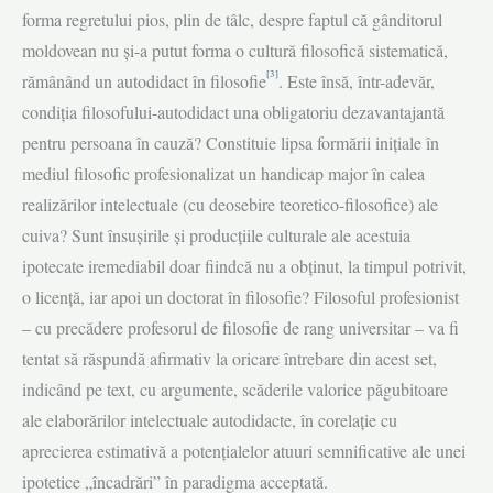
forma regretului pios, plin de tâlc, despre faptul că gânditorul
moldovean nu și-a putut forma o cultură filosofică sistematică,
[3]
rămânând un autodidact în filosofie
. Este însă, într-adevăr,
condiția filosofului-autodidact una obligatoriu dezavantajantă
pentru persoana în cauză? Constituie lipsa formării inițiale în
mediul filosofic profesionalizat un handicap major în calea
realizărilor intelectuale (cu deosebire teoretico-filosofice) ale
cuiva? Sunt însușirile și producțiile culturale ale acestuia
ipotecate iremediabil doar fiindcă nu a obținut, la timpul potrivit,
o licență, iar apoi un doctorat în filosofie? Filosoful profesionist
– cu precădere profesorul de filosofie de rang universitar – va fi
tentat să răspundă afirmativ la oricare întrebare din acest set,
indicând pe text, cu argumente, scăderile valorice păgubitoare
ale elaborărilor intelectuale autodidacte, în corelație cu
aprecierea estimativă a potențialelor atuuri semnificative ale unei
ipotetice „încadrări” în paradigma acceptată.