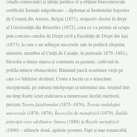
(studii comerciale) și științe juridice el a obținut binecunoscute
certificări formale măgulitoare – diplomat al Institutului Superior
de Comerț din Anvers, Belgia (1871), respectiv doctor în drept
al Universității din Bruxelles (1872), ceea ce i-a permis să ocupe
prin concurs catedra de Drept civil a Facultății de Drept din Iași
(1873), la care s-au adăugat succesele sale în politică (deputat,
ministru, membru al Curții de Casație, în perioada 1879–1881),
filosofia a rămas marea și constanta sa pasiune, cultivată în
pofida tuturor obstacolelor. Bănuind parcă scurtimea vieții pe
care i-o hărăzise destinul, Conta a lucrat cu o tenacitate
excepțională, pe măsura inteligenței și talentului său, reușind într-
un timp foarte scurt realizarea a numeroase lucrări meritorii,
precum
Teoria fatalismului
(1875–1876),
Teoria ondulației
universale
(1876–1878),
Încercări de metafizică
(1879),
Întâile
principii care alcătuiesc lumea
(1888) și
Bazele metafizicii
(1890) – ultimele două, apărute postum. Fapt și mai remarcabil,