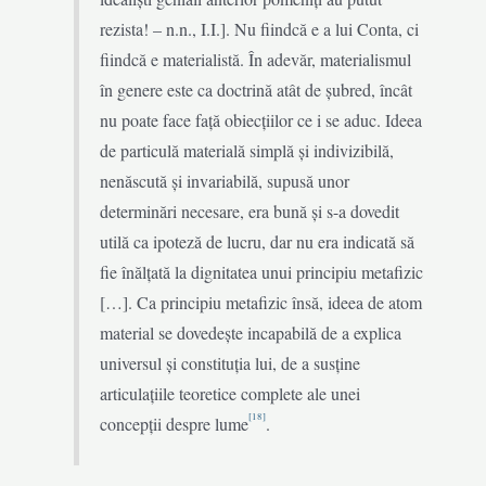
rezista! – n.n., I.I.]. Nu fiindcă e a lui Conta, ci
fiindcă e materialistă. În adevăr, materialismul
în genere este ca doctrină atât de șubred, încât
nu poate face față obiecțiilor ce i se aduc. Ideea
de particulă materială simplă și indivizibilă,
nenăscută și invariabilă, supusă unor
determinări necesare, era bună și s-a dovedit
utilă ca ipoteză de lucru, dar nu era indicată să
fie înălțată la dignitatea unui principiu metafizic
[…]. Ca principiu metafizic însă, ideea de atom
material se dovedește incapabilă de a explica
universul și constituția lui, de a susține
articulațiile teoretice complete ale unei
[18]
concepții despre lume
.