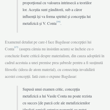
proporțional cu valoarea intrinsecă a teoriilor
lor. Aceștia sunt gânditorii, sub a căror
influență își va forma spiritul și concepția lui
[16]
metafizică și V. Conta
.
Examenul detaliat pe care-l face Bagdasar concepției lui
[17]
Conta
(asupra căruia nu insistăm acum) se încheie cu o
concluzie foarte critică despre mate­rialism, din cauza adoptării în
cadrul acestuia a unei premise prea șubrede pentru a fi susținută
filosofic (ideea de atom material), cu consecința invalidării
acestei concepții. Iată cum o expune Bagdasar:
Supusă unui examen critic, concepția
metafizică a lui Vasile Conta nu poate rezista
cu succes [de parcă cele ale metafizicienilor
idealiști geniali anterior pomeniți au putut