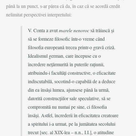
până la un punct, s-ar părea că da, în caz că se acordă credit
nelimitat perspectivei interpretului:
V. Conta a avut
marele nenoroc
să trăiască și
să se formeze filosofic într-o vreme când
filosofia europeană trecea printr-o gravă criză.
Idealismul german, care începuse cu o
încredere nețărmurită în puterile rațiunii,
atribuindu-i facultăți constructive, o efi­cacitate
indiscutabilă, socotind-o capabilă de a deduce
din ea însăși lumea, ajunsese până la urmă,
datorită construcțiilor sale speculative, să se
compromită nu numai pe sine, ci filosofia
însăși. Astfel, încrederii în eficacitatea creatoare
a spiritului i-a urmat, pe la jumătatea secolului
trecut [sec. al XIX-lea – n.n., I.I.], o atitudine