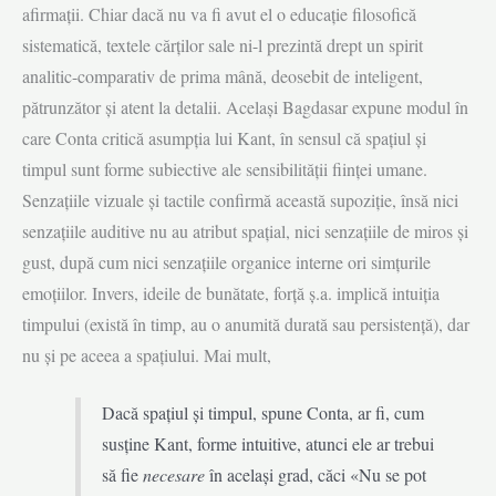
afirmații. Chiar dacă nu va fi avut el o educație filosofică
sistematică, textele cărților sale ni-l prezintă drept un spirit
analitic-comparativ de prima mână, deosebit de inteligent,
pătrunzător și atent la detalii. Același Bagdasar expune modul în
care Conta critică asumpția lui Kant, în sensul că spațiul și
timpul sunt forme subiective ale sensibilității ființei umane.
Senzațiile vizuale și tactile confirmă această supoziție, însă nici
senzațiile auditive nu au atribut spațial, nici senzațiile de miros și
gust, după cum nici senzațiile organice interne ori simțurile
emoțiilor. Invers, ideile de bunătate, forță ș.a. implică intuiția
timpului (există în timp, au o anumită durată sau persistență), dar
nu și pe aceea a spațiului. Mai mult,
Dacă spațiul și timpul, spune Conta, ar fi, cum
susține Kant, forme intuitive, atunci ele ar trebui
să fie
necesare
în același grad, căci «Nu se pot