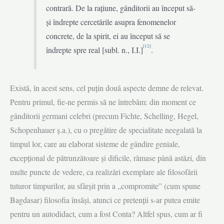
contrară. De la rațiune, gânditorii au început să-
și îndrepte cercetările asupra fenomenelor
concrete, de la spirit, ei au început să se
[12]
îndrepte spre real [subl. n., I.I.]
.
Există, în acest sens, cel puțin două aspecte demne de relevat.
Pentru primul, fie-ne permis să ne întrebăm: din moment ce
gânditorii germani celebri (precum Fichte, Schelling, Hegel,
Schopenhauer ș.a.), cu o pregătire de specialitate nee­galată la
timpul lor, care au elaborat sisteme de gândire geniale,
excepțional de pătrunzătoare și dificile, rămase până astăzi, din
multe puncte de vedere, ca realizări exemplare ale filosofării
tuturor timpurilor, au sfârșit prin a „compromite” (cum spune
Bagdasar) filosofia însăși, atunci ce pretenții s-ar putea emite
pentru un autodidact, cum a fost Conta? Altfel spus, cum ar fi