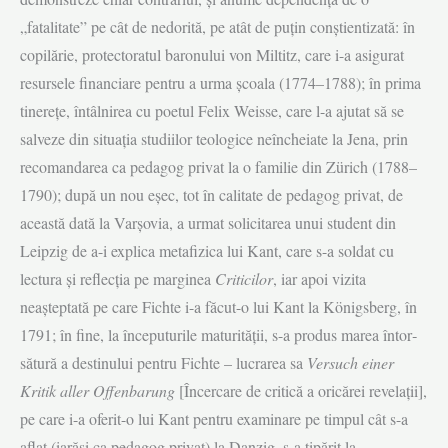
„fatalitate” pe cât de nedorită, pe atât de puțin conștientizată: în
copilărie, protectoratul baronului von Miltitz, care i-a asigurat
resursele financiare pentru a urma școala (1774–1788); în prima
tinerețe, întâlnirea cu poetul Felix Weisse, care l-a ajutat să se
salveze din situația studiilor teologice neîncheiate la Jena, prin
recomandarea ca pedagog privat la o familie din Zürich (1788–
1790); după un nou eșec, tot în calitate de pedagog privat, de
această dată la Varșovia, a urmat solicitarea unui student din
Leipzig de a-i explica metafizica lui Kant, care s-a soldat cu
lectura și reflecția pe marginea
Criticilor
, iar apoi vizita
neașteptată pe care Fichte i-a făcut-o lui Kant la Königsberg, în
1791; în fine, la începuturile maturității, s-a produs marea întor­
să­tură a destinului pentru Fichte – lucrarea sa
Versuch einer
Kritik aller Offenbarung
[Încercare de critică a oricărei revelații],
pe care i-a oferit-o lui Kant pentru examinare pe timpul cât s-a
aflat (iarăși ca pedagog privat) la Danzig, s-a tipărit la