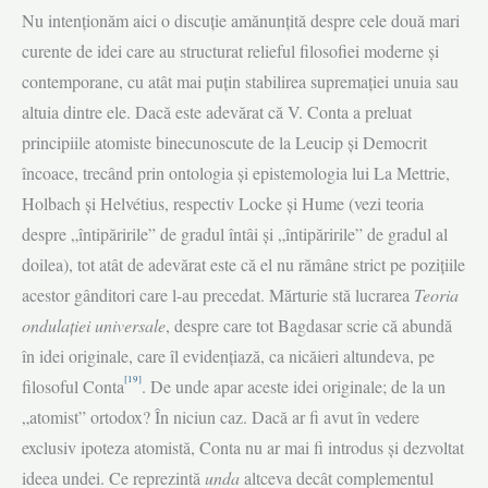
Nu intenționăm aici o discuție amănunțită despre cele două mari
curente de idei care au structurat relieful filosofiei moderne și
contemporane, cu atât mai puțin stabilirea supremației unuia sau
altuia dintre ele. Dacă este adevărat că V. Conta a preluat
principiile atomiste binecunoscute de la Leucip și Democrit
încoace, trecând prin ontologia și epistemologia lui La Mettrie,
Holbach și Helvétius, respectiv Locke și Hume (vezi teoria
despre „întipăririle” de gradul întâi și „întipăririle” de gradul al
doilea), tot atât de adevărat este că el nu rămâne strict pe pozițiile
acestor gânditori care l-au precedat. Mărturie stă lucrarea
Teoria
ondulației universale
, despre care tot Bagdasar scrie că abundă
în idei originale, care îl evidențiază, ca nicăieri altundeva, pe
[19]
filosoful Conta
. De unde apar aceste idei originale; de la un
„atomist” ortodox? În niciun caz. Dacă ar fi avut în vedere
exclusiv ipoteza atomistă, Conta nu ar mai fi introdus și dezvoltat
ideea undei. Ce reprezintă
unda
altceva decât complementul