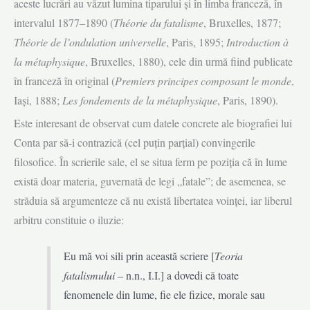
aceste lucrări au văzut lumina tiparului și în limba franceză, în
intervalul 1877–1890 (
Théorie du fatalisme
, Bruxelles, 1877;
Théorie de l’ondulation universelle
, Paris, 1895;
Introduction à
la métaphysique
, Bruxelles, 1880), cele din urmă fiind publicate
în franceză în original (
Premiers principes composant le monde
,
Iași, 1888;
Les fondements de la métaphysique
, Paris, 1890).
Este interesant de observat cum datele concrete ale biografiei lui
Conta par să-i contrazică (cel puțin parțial) convingerile
filosofice. În scrierile sale, el se situa ferm pe poziția că în lume
există doar materia, guvernată de legi „fatale”; de asemenea, se
străduia să argumenteze că nu există libertatea voinței, iar liberul
arbitru constituie o iluzie:
Eu mă voi sili prin această scriere [
Teoria
fatalismului
– n.n., I.I.] a dovedi că toate
fenomenele din lume, fie ele fizice, morale sau