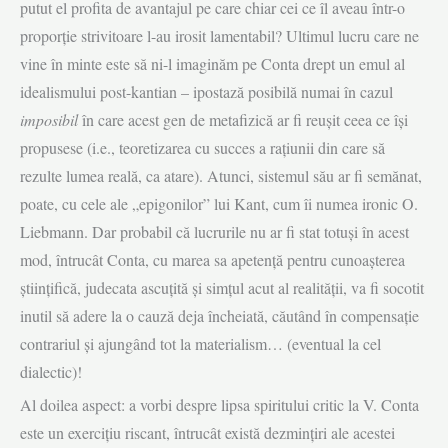
putut el profita de avantajul pe care chiar cei ce îl aveau într-o
proporție strivitoare l-au irosit lamentabil? Ultimul lucru care ne
vine în minte este să ni-l imaginăm pe Conta drept un emul al
idealismului post-kantian – ipostază posibilă numai în cazul
imposibil
în care acest gen de metafizică ar fi reușit ceea ce își
propusese (i.e., teoretizarea cu succes a rațiunii din care să
rezulte lumea reală, ca atare). Atunci, sistemul său ar fi semănat,
poate, cu cele ale „epigonilor” lui Kant, cum îi numea ironic O.
Liebmann. Dar probabil că lucrurile nu ar fi stat totuși în acest
mod, întrucât Conta, cu marea sa apetență pentru cunoașterea
științifică, judecata ascuțită și simțul acut al realității, va fi socotit
inutil să adere la o cauză deja încheiată, căutând în compensație
contrariul și ajungând tot la materialism… (eventual la cel
dialectic)!
Al doilea aspect: a vorbi despre lipsa spiritului critic la V. Conta
este un exercițiu riscant, întrucât există dezmințiri ale acestei