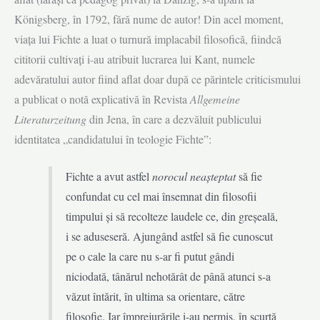
Königsberg, în 1792, fără nume de autor! Din acel moment,
viața lui Fichte a luat o turnură implacabil filosofică, fiindcă
cititorii cultivați i-au atribuit lucrarea lui Kant, numele
adevăratului autor fiind aflat doar după ce părintele criticismului
a publicat o notă explicativă în Revista
Allgemeine
Literaturzeitung
din Jena, în care a dezvăluit publicului
identitatea „candidatului în teologie Fichte”:
Fichte a avut astfel
norocul neașteptat
să fie
confundat cu cel mai însemnat din filosofii
timpului și să recolteze laudele ce, din greșeală,
i se aduseseră. Ajungând astfel să fie cunoscut
pe o cale la care nu s-ar fi putut gândi
niciodată, tânărul nehotărât de până atunci s-a
văzut întărit, în ultima sa orientare, către
filosofie. Iar împrejurările i-au permis, în scurtă