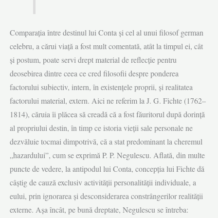
Comparația între destinul lui Conta și cel al unui filosof german
celebru, a cărui viață a fost mult comentată, atât la timpul ei, cât
și postum, poate servi drept material de reflecție pentru
deosebirea dintre ceea ce cred filosofii despre ponderea
factorului subiectiv, intern, în existențele proprii, și realitatea
factorului material, extern. Aici ne referim la J. G. Fichte (1762–
1814), căruia îi plăcea să creadă că a fost făuritorul după dorință
al propriului destin, în timp ce istoria vieții sale personale ne
dezvăluie tocmai dimpotrivă, că a stat predominant la cheremul
„hazardului”, cum se exprimă P. P. Negulescu. Aflată, din multe
puncte de vedere, la antipodul lui Conta, concepția lui Fichte dă
câștig de cauză exclusiv activității personalității individuale, a
eului, prin ignorarea și desconsiderarea constrângerilor realității
externe. Așa încât, pe bună dreptate, Negulescu se întreba: