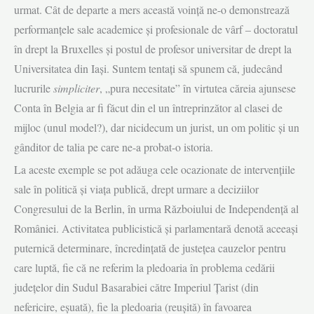
urmat. Cât de departe a mers această voință ne-o de­monstrează
performanțele sale academice și profesionale de vârf – doctoratul
în drept la Bruxelles și postul de profesor universitar de drept la
Universitatea din Iași. Suntem tentați să spunem că, judecând
lucrurile
simpliciter
, „pura necesitate” în virtutea căreia ajunsese
Conta în Belgia ar fi făcut din el un întreprinzător al clasei de
mijloc (unul model?), dar nicidecum un jurist, un om politic și un
gânditor de talia pe care ne-a probat-o istoria.
La aceste exemple se pot adăuga cele ocazionate de intervențiile
sale în politică și viața publică, drept urmare a deciziilor
Congresului de la Berlin, în urma Războiului de Independență al
României. Activitatea publicistică și parlamentară denotă aceeași
puternică determinare, încredințată de justețea cauzelor pentru
care luptă, fie că ne referim la pledoaria în problema cedării
județelor din Sudul Basarabiei către Imperiul Țarist (din
nefericire, eșuată), fie la pledoaria (reușită) în favoarea