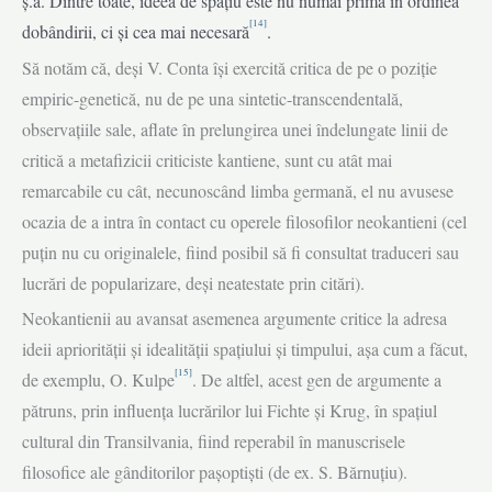
ș.a. Dintre toate, ideea de spațiu este nu numai prima în ordinea
[14]
dobândirii, ci și cea mai necesară
.
Să notăm că, deși V. Conta își exercită critica de pe o poziție
empiric-genetică, nu de pe una sintetic-transcendentală,
observațiile sale, aflate în prelun­girea unei îndelungate linii de
critică a metafizicii criticiste kantiene, sunt cu atât mai
remarcabile cu cât, necunoscând limba germană, el nu avusese
ocazia de a intra în contact cu operele filosofilor neokantieni (cel
puțin nu cu originalele, fiind posibil să fi consultat traduceri sau
lucrări de popularizare, deși neatestate prin citări).
Neokantienii au avansat asemenea argumente critice la adresa
ideii aprio­rității și idealității spațiului și timpului, așa cum a făcut,
[15]
de exemplu, O. Kulpe
. De altfel, acest gen de argumente a
pătruns, prin influența lucrărilor lui Fichte și Krug, în spațiul
cultural din Transilvania, fiind reperabil în manuscrisele
filosofice ale gânditorilor pașoptiști (de ex. S. Bărnuțiu).