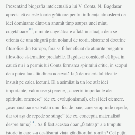
Prezentând biografia intelectuală a lui V. Conta, N. Bagdasar
aprecia că ea este foarte grăitoare pentru influența atmosferei de
idei dominante dintr-un anumit timp asupra unei minți
[10]
cugetătoare
; o minte cugetătoare aflată în situația de a se
orienta de una singură prin noianul de teorii, sisteme și doctrine
filosofice din Europa, fără să fi beneficiat de atuurile pregătirii
filosofice sistematice prealabile. Bagdasar consideră că lipsa în
cauză nu i-a permis lui Conta formarea spiritului critic, în scopul
de a putea lua atitudinea adecvată față de materialul ideatic
însușit pe calea lecturii. El a asimilat la un loc atât idei
importante, valoroase și perene, „cuceriri importante ale
spiritului omenesc” (de ex. evoluționismul), cât și idei efemere,
„asemănătoare vâlvătăii unui foc de paie, care se aprinde repede,
dar tot așa de repede se stinge” (de ex. concepția materialistă
[11]
despre lume)
. Să fi fost acestea doar „fatalități” ale timpului
istoric în care s-a desfășurat viața gânditorului român? Cel puțin