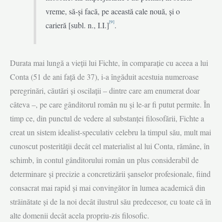
vreme, să-și facă, pe această cale nouă, și o
[9]
carieră [subl. n., I.I.]
.
Durata mai lungă a vieții lui Fichte, în comparație cu aceea a lui
Conta (51 de ani față de 37), i-a îngăduit acestuia numeroase
peregrinări, căutări și oscilații – dintre care am enumerat doar
câteva –, pe care gânditorul român nu și le-ar fi putut permite. În
timp ce, din punctul de vedere al substanței filosofării, Fichte a
creat un sistem idealist-speculativ celebru la timpul său, mult mai
cunoscut posterității decât cel materialist al lui Conta, rămâne, în
schimb, în contul gânditorului român un plus considerabil de
determinare și precizie a concretizării șanselor profesionale, fiind
consacrat mai rapid și mai convingător în lumea academică din
străinătate și de la noi decât ilustrul său predecesor, cu toate că în
alte domenii decât acela propriu-zis filosofic.