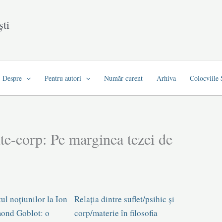
ști
Despre
Pentru autori
Număr curent
Arhiva
Colocviile
nte-corp: Pe marginea tezei de
tul noțiunilor la Ion
Relația dintre suflet/psihic și
mond Goblot: o
corp/materie în filosofia