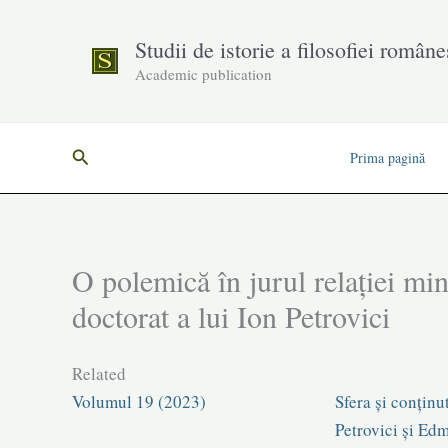
Skip
to
Studii de istorie a filosofiei române
content
Academic publication
Search
Prima pagină
O polemică în jurul relației mi
doctorat a lui Ion Petrovici
Related
Volumul 19 (2023)
Sfera și conținu
Petrovici și Ed