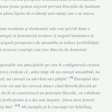
atoare poate genera sugestii privind direcțiile de înaintare
r părea lipsite de evidență unei minți care s-ar exersa
ntre totalitate și ele­mentele sa­le este privită dintr-o
ntregul se po­tențează reciproc și asigură înaintarea în
are asigură perspectiva de ansamblu ar reduce posibilitățile
, să sesizeze corelații care trec dincolo de domeniul
pozițiile sau antici­pările pe care le configurează creator,
ii greci credeau că „atâta timp cât nu cunoști ansamblul, nu
[9]
l, nu cunoști cu adevărat nici părțile”.
Exemplul ales
 este cel mai des invocat atunci când filo­sofii discută pe
ecât să con­struiască un principiu filosofic, cu validitate
, a perfecționat și a dus mai departe „ideea unor puncte
[10]
p finit”.
Alt exemplu ar fi concepția lui Schelling