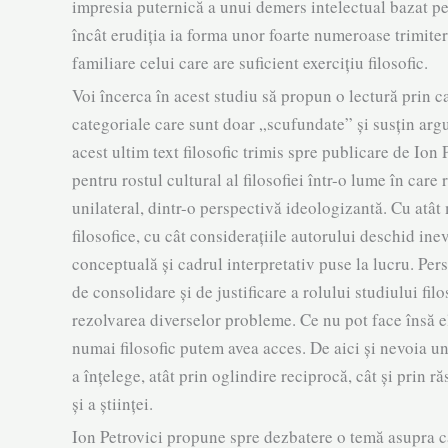
impresia puternică a unui demers intelectual bazat pe
încât erudiția ia forma unor foarte nume­roase trimiteri 
familiare celui care are suficient exercițiu filosofic.
Voi încerca în acest studiu să propun o lectură prin ca
categoriale care sunt doar „scufundate” și susțin argum
acest ultim text filosofic trimis spre publi­care de Ion
pentru rostul cul­tural al filosofiei într-o lume în care
unilateral, dintr-o perspectivă ideologizantă. Cu atât m
filosofice, cu cât considerațiile autorului deschid ine
concep­tuală și cadrul interpretativ puse la lucru. Per­
de consolidare și de justificare a rolului studiului filo
rezolvarea di­verselor probleme. Ce nu pot face însă e
numai filosofic putem avea acces. De aici și nevoia unei 
a înțelege, atât prin oglindire reci­procă, cât și prin r
și a științei.
Ion Petrovici propune spre dezbatere o temă asupra că