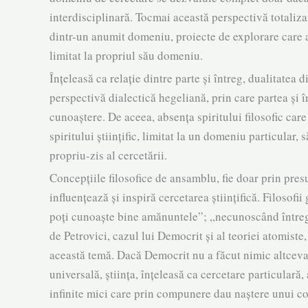
interdisciplinară. Tocmai această per­spec­tivă totaliz
dintr-un anu­mit domeniu, proiecte de explo­rare care a
limitat la propriul său dome­niu.
Înțeleasă ca relație dintre parte și întreg, dualitatea di
perspectivă dialectică hegeliană, prin care partea și î
cunoaștere. De aceea, absen­ța spiritului filo­so­fic c
spiritului științi­fic, limi­tat la un domeniu particular
propriu-zis al cercetării.
Concepțiile filosofice de ansamblu, fie doar prin presu
influențează și inspiră cercetarea științifică. Filosof
poți cunoaște bine amănunte­le”; „necunoscând întregu
de Petro­vici, cazul lui Democrit și al teoriei atomiste,
această temă. Dacă Democrit nu a făcut nimic altceva d
universală, știința, înțeleasă ca cercetare particulară
infinite mici care prin compunere dau naștere unui cor