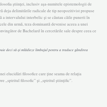
ilosofia științei, inclusiv așa-numitele epistemologii de
ă deja delimitările radicale de tip neopozitivist pro­puse
a intervalului interbe­lic și se cău­tau căile punerii în
. În cele din urmă, teza dominantă devenise aceea a unei
 convingător de Bachelard în cercetările sale despre ceea ce
rebuie deci să-și mlă­dieze limbajul pen­tru a traduce gândirea
nei elucidări filosofice care ține seama de relația
 „spiritul filo­sofic” și „spiritul științific”.