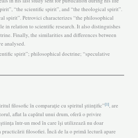
s in his last study sent for pub­lication during his life
­it”, “the scien­tific spirit”, and “the theological spirit”.
al spirit”. Petrovici characterizes “the philosophical
le in relation to scientific research. It also dis­tinguishes
rine. Finally, the simi­larities and differences between
are analysed.
entific spirit”; philosophical doctrine; “speculative
[1]
itul filosofic în com­parație cu spiritul științific”
, are
torul, aflat la capătul unui drum, oferă o privire
 știința într-un mod în care își utilizează nu doar
racticării filosofiei. Încă de la o primă lectură apare