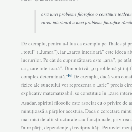
aria unei probleme filosofice o constituie totdeauna,
zarea interioară a unei proble­me filosofice răm
De exemplu, pentru a-l lua ca exemplu pe Thales și pro
„totul” („lumea”), iar „zarea inte­rioară” este ideea ab
lucrurilor. Pe cât de cuprinzătoare este „aria”, pe at
ca „zare interi­oa­ră”. Dimpotrivă, „o problemă științi
[6]
complex determinată.”
De exemplu, dacă vom consi­de
fizice ale sunetului vor repre­zenta o „arie” precis cir
expli­cativ mate­matizabil, se constituie în „zare int
Așadar, spiritul filosofic este asociat cu o privire de a
minuțioasă a părților acestuia. Dacă o cercetare minu­ț
mai mici detalii structurale sau funcți­onale, privi­rea
între părți, dependențe și reciprocități. Petrovici me