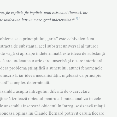
 fie explicit, fie implicit, totul exis­tenței (lumea), iar
[5]
âne totdeauna într-un mare grad indeterminată.
blema sa a principiului, „aria” este echi­valentă cu
stractă de substan­ță, acel substrat universal al tuturor
ât de vagă și aproape indeterminată este ideea de substanță
fică are totdeauna o arie circumscrisă și o zare interioară
ra problema știin­țifică a sune­tu­lui, atunci fenomenele
cumscrisă, iar ide­ea mecanicității, înțeleasă ca principiu
erioară” complex determinată.
nsamblu asupra între­gului, di­fe­rită de o cercetare
ioasă izo­lează obiectul pentru a-l putea analiza în cele
 de ansamblu inserează obiectul în întreg, sesizează relații
nționează opinia lui Claude Bernard potrivit căruia fiecare