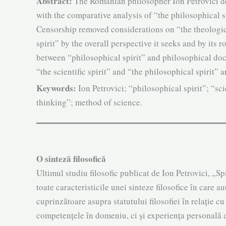
Abstract:
The Romanian philosopher Ion Petrovici deal
with the comparative analysis of “the philosophical spir
Censorship removed considera­tions on “the theo­log­ic
spirit” by the overall perspective it seeks and by its ro
between “philo­sophical spirit” and philosophical doct
“the scientific spirit” and “the philosophical spirit” 
Keywords:
Ion Petrovici; “philosophical spirit”; “sci
thinking”; method of science.
O sinteză filosofică
Ultimul studiu filosofic publicat de Ion Petrovici, „Spir
toate caracteristicile unei sinteze filosofice în care au
cuprinzătoare asupra statutului filo­sofiei în relație cu
competențele în domeniu, ci și experiența personală a p