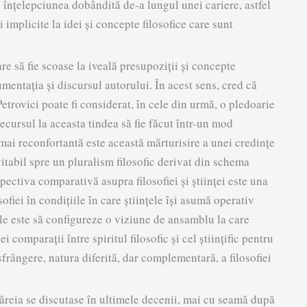
 înțelepciunea dobândită de-a lungul unei cariere, astfel
im­plicite la idei și concepte filoso­fice care sunt
re să fie scoase la iveală pre­supoziții și concepte
en­tația și discursul autorului. În acest sens, cred că
 Petrovici poate fi considerat, în cele din urmă, o pledoarie
 recursul la aceasta tindea să fie făcut într-un mod
ai re­confortantă este această măr­tu­risire a unei credințe
vitabil spre un plura­lism filosofic derivat din schema
spectiva comparativă asupra filosofiei și științei este una
sofiei în condițiile în care științele își asumă opera­tiv
le este să configureze o viziu­ne de ansamblu la care
com­parații între spiritul filosofic și cel științific pentru
ăsfrân­gere, natu­ra diferită, dar complementară, a filosofiei
reia se discutase în ul­timele decenii, mai cu seamă după