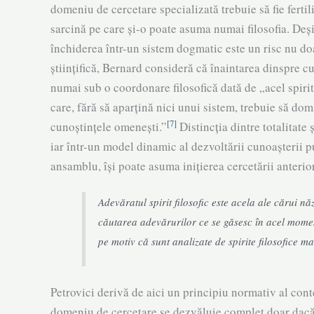
domeniu de cercetare specializată trebuie să fie ferti­li
sarcină pe care și-o poate asuma numai filosofia. Deși 
închiderea într-un sistem dogmatic este un risc nu doar
științifică, Bernard consideră că înain­tarea dinspre c
numai sub o coor­donare filo­sofică dată de „acel spirit f
care, fără să aparțină nici unui sistem, tre­buie să domn
[7]
cunoștințele omenești.”
Distincția dintre totalitate și
iar într-un model dinamic al dezvol­tării cu­noaș­terii 
ansam­blu, își poate asuma inițierea cercetării anterior
Adevăratul spirit filosofic este acela ale cărui nă
căutarea adevărurilor ce se găsesc în acel momen
pe motiv că sunt analizate de spirite filosofice ma
Petrovici derivă de aici un principiu normativ al contex
dome­niu de cercetare se dezvăluie complet doar dacă 