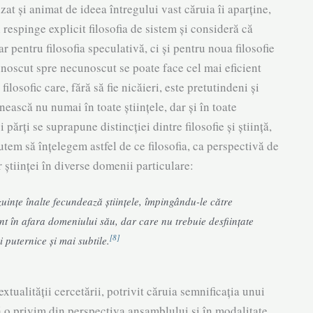
zat și animat de ideea întregului vast căru­ia îi aparține,
respinge explicit filosofia de sistem și consideră că
 pentru filosofia speculativă, ci și pentru noua filosofie
u­noscut spre necunoscut se poate face cel mai eficient
ilosofic care, fără să fie nicăieri, este pretutin­deni și
ească nu numai în toate știin­­țele, dar și în toate
 părți se su­pra­pune distincției dintre filosofie și știință,
putem să înțelegem astfel de ce filoso­fia, ca perspectivă de
 științei în diverse domenii particu­lare:
zuințe înalte fecundează științele, îm­pingându-le către
t în afara domeniului său, dar care nu trebuie desființate
[8]
i puternice și mai subtile.
tualității cercetării, po­tri­vit căruia semnificația unui
o pri­vim din perspectiva ansamblului și în modalitate