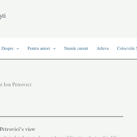
ști
Despre
Pentru autori
Număr curent
Arhiva
Colocviile
lui Ion Petrovici
 Petrovici’s view