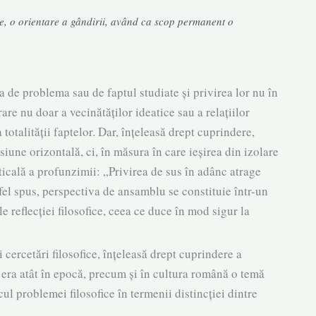
re, o orientare a gândirii, având ca scop permanent o
e proble­ma sau de faptul studiate și privirea lor nu în
erare nu doar a vecinătăților ideatice sau a relațiilor
 totalității faptelor. Dar, înțe­leasă drept cuprinde­re,
iune orizontală, ci, în măsura în care ieșirea din izolare
icală a profunzimii: „Pri­vi­rea de sus în adânc atrage
el spus, per­­spectiva de ansamblu se con­stituie într-un
ale reflecției filosofice, ceea ce duce în mod sigur la
ercetări filosofi­ce, înțe­leasă drept cuprindere a
l, era atât în epocă, precum și în cultura română o temă
cul problemei filosofice în termenii distincției dintre