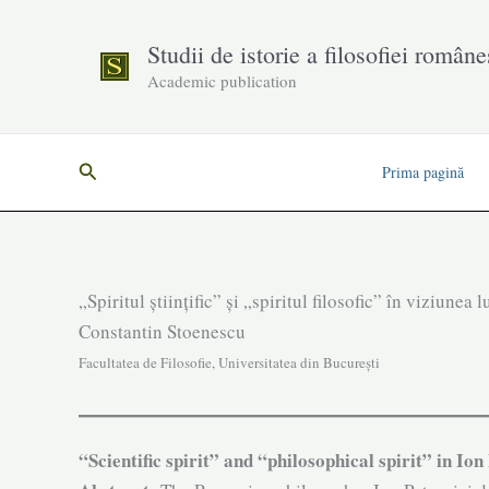
Skip
to
Studii de istorie a filosofiei române
content
Academic publication
Search
Prima pagină
„Spiritul științific” și „spiritul filosofic” în viziunea 
Constantin Stoenescu
Facultatea de Filosofie, Universitatea din București
“Scientific spirit” and “philosophical spirit” in Ion