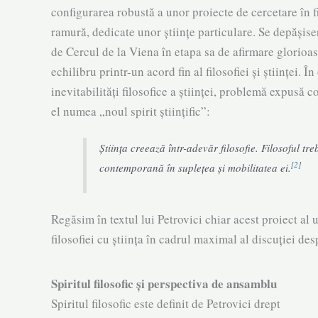
configurarea robustă a unor proiecte de cercetare în f
ramură, dedicate unor științe particulare. Se depășiser
de Cercul de la Viena în etapa sa de afirmare glorioasă 
echi­libru printr-un acord fin al filosofiei și științei
inevitabilități filosofice a științei, problemă expu­să
el numea „noul spirit științific”:
Știința creează într-adevăr filosofie. Filo­soful t
[2]
contemporană în suplețea și mobilitatea ei.
Regăsim în textul lui Petrovici chiar acest proiect al u
filosofiei cu știința în cadrul maximal al discuției despre
Spiritul filosofic și perspectiva de ansamblu
Spiritul filosofic este definit de Petrovici drept