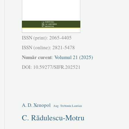
ISSN (print): 2065-4405
ISSN (online): 2821-5478
Număr curent
:
Volumul 21 (2025)
DOI: 10.59277/SIFR.202521
A. D. Xenopol
Aug. Treboniu Laurian
C. Rădulescu-Motru