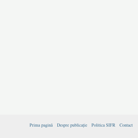
Liviu
Bordaș
Prima pagină
Despre publicație
Politica SIFR
Contact