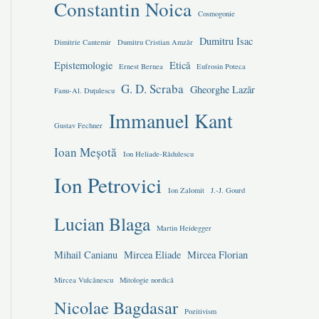
Constantin Noica
Cosmogonie
Dumitru Isac
Dimitrie Cantemir
Dumitru Cristian Amzăr
Epistemologie
Etică
Ernest Bernea
Eufrosin Poteca
G. D. Scraba
Gheorghe Lazăr
Fanu-Al. Duțulescu
Immanuel Kant
Gustav Fechner
Ioan Meșotă
Ion Heliade-Rădulescu
Ion Petrovici
Ion Zalomit
J.-J. Gourd
Lucian Blaga
Martin Heidegger
Mihail Canianu
Mircea Eliade
Mircea Florian
Mircea Vulcănescu
Mitologie nordică
Nicolae Bagdasar
Pozitivism