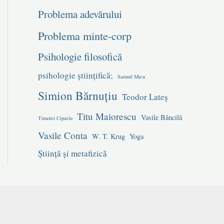
Problema adevărului
Problema minte-corp
Psihologie filosofică
psihologie științifică;
Samuil Micu
Simion Bărnuțiu
Teodor Lateș
Titu Maiorescu
Vasile Băncilă
Timotei Cipariu
Vasile Conta
W. T. Krug
Yoga
Știință și metafizică