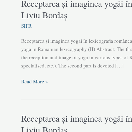
Receptarea și imaginea yogăi în
Liviu Bordaș
SIFR
Receptarea și imaginea yogăi în lexicografia român
yoga in Romanian lexicography (II) Abstract: The first
the reception and image of yoga in various types of 
specialised, etc.). The second part is devoted […]
Receptarea
Read More »
și
imaginea
yogăi
în
Receptarea și imaginea yogăi în
lexicografia
Liviu Bordaș
românească