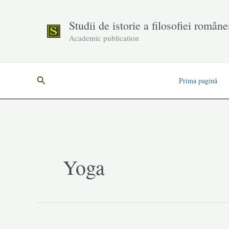
Skip
to
Studii de istorie a filosofiei române
content
Academic publication
Search
Prima pagină
Yoga