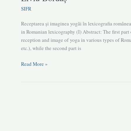
(II)
SIFR
|
Liviu
Receptarea și imaginea yogăi în lexicografia român
Bordaș
in Romanian lexicography (I) Abstract: The first part 
reception and image of yoga in various types of Roman
etc.), while the second part is
Receptarea
Read More »
și
imaginea
yogăi
în
lexicografia
românească
(I)
|