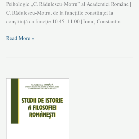
Psihologie „C. Rădulescu-Motru” al Academiei Române |
C. Rădulescu-Motru, de la funcțiile conștiinței la
conștiință ca funcție 10.45–11.00 | Ionuț-Constantin
Colocviul
Read More »
Național
„Filosofie
și
psihologie:
Confluențe
și
divergențe”
(19
septembrie
2023,
10–