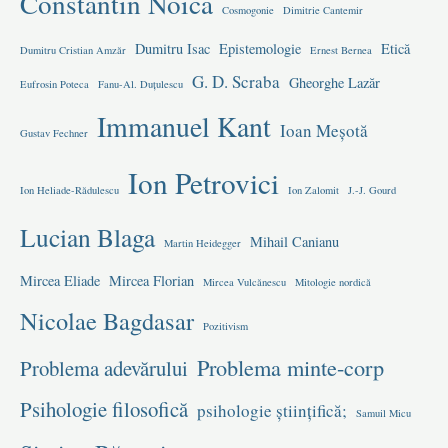
Constantin Noica
Cosmogonie
Dimitrie Cantemir
Dumitru Isac
Epistemologie
Etică
Dumitru Cristian Amzăr
Ernest Bernea
G. D. Scraba
Gheorghe Lazăr
Eufrosin Poteca
Fanu-Al. Duțulescu
Immanuel Kant
Ioan Meșotă
Gustav Fechner
Ion Petrovici
Ion Heliade-Rădulescu
Ion Zalomit
J.-J. Gourd
Lucian Blaga
Mihail Canianu
Martin Heidegger
Mircea Eliade
Mircea Florian
Mircea Vulcănescu
Mitologie nordică
Nicolae Bagdasar
Pozitivism
Problema minte-corp
Problema adevărului
Psihologie filosofică
psihologie științifică;
Samuil Micu