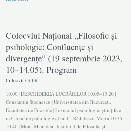
psihologiei
științifice
în
Cursul
Colocviul Național „Filosofie și
de
psihologie: Confluențe și
psihologie
divergențe” (19 septembrie 2023,
al
lui
10–14.05). Program
C.
Rădulescu-
Colocvii
/
SIFR
Motru
10.00 | DESCHIDEREA LUCRĂRILOR 10.05–10.20 |
|
Constantin Stoenescu | Universitatea din București,
Constantin
Facultatea de Filosofie | Lexiconul psihologiei științifice
Stoenescu
în Cursul de psihologie al lui C. Rădulescu-Motru 10.25–
10.40 | Mona Mamulea | Institutul de Filosofie și