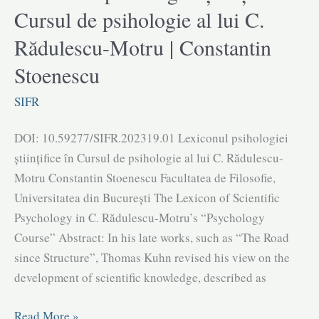
de
Cursul de psihologie al lui C.
fundamentare
Rădulescu-Motru | Constantin
a
psihologiei
Stoenescu
ca
știință
SIFR
a
DOI: 10.59277/SIFR.202319.01 Lexiconul psihologiei
naturii
științifice în Cursul de psihologie al lui C. Rădulescu-
|
Motru Constantin Stoenescu Facultatea de Filosofie,
Mona
Universitatea din București The Lexicon of Scientific
Mamulea
Psychology in C. Rădulescu-Motru’s “Psychology
Course” Abstract: In his late works, such as “The Road
since Structure”, Thomas Kuhn revised his view on the
development of scientific knowledge, described as
Lexiconul
Read More »