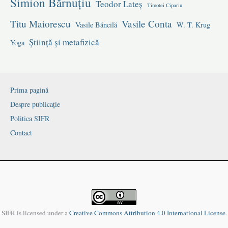
Simion Bărnuțiu
Teodor Lateș
Timotei Cipariu
Titu Maiorescu
Vasile Conta
Vasile Băncilă
W. T. Krug
Știință și metafizică
Yoga
Prima pagină
Despre publicație
Politica SIFR
Contact
SIFR is licensed under a
Creative Commons Attribution 4.0 International License
.