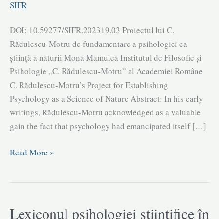
SIFR
DOI: 10.59277/SIFR.202319.03 Proiectul lui C.
Rădulescu-Motru de fundamentare a psihologiei ca
știință a naturii Mona Mamulea Institutul de Filosofie și
Psihologie „C. Rădulescu-Motru” al Academiei Române
C. Rădulescu-Motru’s Project for Establishing
Psychology as a Science of Nature Abstract: In his early
writings, Rădulescu-Motru acknowledged as a valuable
gain the fact that psychology had emancipated itself […]
Proiectul
Read More »
lui
C.
Rădulescu-
Motru
Lexiconul psihologiei științifice în