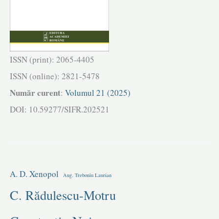
14.05).
Program
ISSN (print): 2065-4405
ISSN (online): 2821-5478
Număr curent
:
Volumul 21 (2025)
DOI: 10.59277/SIFR.202521
A. D. Xenopol
Aug. Treboniu Laurian
C. Rădulescu-Motru