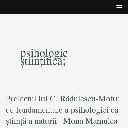
Skip
to
psihologie
content
științifică;
Proiectul lui C. Rădulescu-Motru
de fundamentare a psihologiei ca
știință a naturii | Mona Mamulea