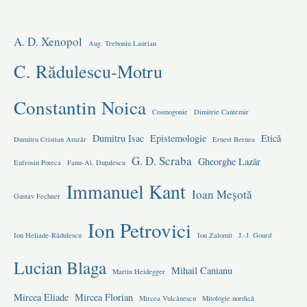
A. D. Xenopol
Aug. Treboniu Laurian
C. Rădulescu-Motru
Constantin Noica
Cosmogonie
Dimitrie Cantemir
Dumitru Isac
Epistemologie
Etică
Dumitru Cristian Amzăr
Ernest Bernea
G. D. Scraba
Gheorghe Lazăr
Eufrosin Poteca
Fanu-Al. Duțulescu
Immanuel Kant
Ioan Meșotă
Gustav Fechner
Ion Petrovici
Ion Heliade-Rădulescu
Ion Zalomit
J.-J. Gourd
Lucian Blaga
Mihail Canianu
Martin Heidegger
Mircea Eliade
Mircea Florian
Mircea Vulcănescu
Mitologie nordică