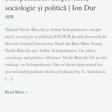
sociologie și politică | Ion Dur
SIFR
Tânărul Vasile Băncilă și Arthur Schopenhauer: despre
etică, sociologie și politică ION DUR Școala doctorală de
filosofie Centrul Universitar Nord din Baia Mare Young
Vasile Băncilă and Arthur Schopenhauer: On ethics,
sociology and politics Abstract: Vasile Băncilă left us two
writings on Schopenhauer. One of them represented his
second undergraduate thesis (evaluated by G. Antonescu
[…]
Tânărul
Read More »
Vasile
Băncilă