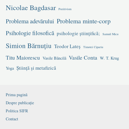
Nicolae Bagdasar
Pozitivism
Problema minte-corp
Problema adevărului
Psihologie filosofică
psihologie științifică;
Samuil Micu
Simion Bărnuțiu
Teodor Lateș
Timotei Cipariu
Titu Maiorescu
Vasile Conta
Vasile Băncilă
W. T. Krug
Știință și metafizică
Yoga
Prima pagină
Despre publicație
Politica SIFR
Contact