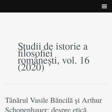
Skip
to
Studii de istorie a
content
filosofiei
românești, vol. 16
(2020)
Tânărul Vasile Băncilă și Arthur
Schopenhauer: despre etică,