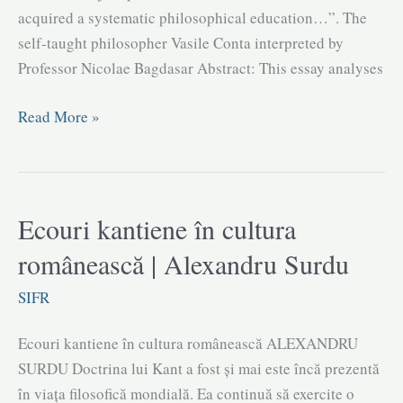
acquired a systematic philosophical education…”. The
self-taught philosopher Vasile Conta inter­preted by
Professor Nicolae Bagdasar Abstract: This essay analyses
„Dacă
Read More »
acest
gânditor
și-
ar
Ecouri kantiene în cultura
fi
românească | Alexandru Surdu
putut
forma
SIFR
o
cultură
Ecouri kantiene în cultura românească ALEXANDRU
filosofică
SURDU Doctrina lui Kant a fost şi mai este încă prezentă
sistematică…”.
în viaţa filosofică mondială. Ea continuă să exercite o