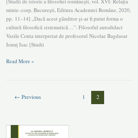
[Studii de istorie a filosofiei româneşti, vol. XVI: Relația
minte–corp, Bucureşti, Editura Academiei Române, 2020,
pp. 11–14] „Dacă acest gânditor și-ar fi putut forma o
cultură filosofică sistematică…”: Filosoful autodidact
Vasile Conta interpretat de profesorul Nicolae Bagdasar
Ionuț Isac [Studii
Volumul
Read More »
16
(2020)
←
Previous
1
2