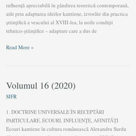
Filosoful
influenţă apreciabilă în gândirea teoretică contemporană,
autodidact
atât prin adaptarea ideilor kantiene, izvorâte din practica
Vasile
ştiinţifică a veacului al XVIII-lea, la noile condiţii
Conta
tehnico-ştiinţifice – adaptare care a dus de
interpretat
Ecouri
Read More »
de
kantiene
profesorul
în
Nicolae
cultura
Bagdasar
românească
|
Volumul 16 (2020)
|
Ionuț
SIFR
Alexandru
Isac
Surdu
1. DOCTRINE UNIVERSALE ÎN RECEPTĂRI
PARTICULARE. ECOURI, INFLUENȚE, AFINITĂȚI
Ecouri kantiene în cultura românească Alexandru Surdu