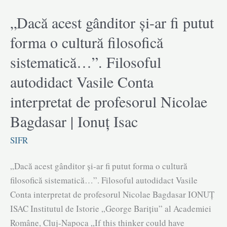
și
Arthur
„Dacă acest gânditor și-ar fi putut
Schopenhauer:
forma o cultură filosofică
despre
sistematică…”. Filosoful
etică,
sociologie
autodidact Vasile Conta
și
interpretat de profesorul Nicolae
politică
|
Bagdasar | Ionuț Isac
Ion
SIFR
Dur
„Dacă acest gânditor și-ar fi putut forma o cultură
filosofică sistematică…”. Filosoful autodidact Vasile
Conta interpretat de profesorul Nicolae Bagdasar IONUȚ
ISAC Institutul de Istorie „George Barițiu” al Academiei
Române, Cluj-Napoca „If this thinker could have