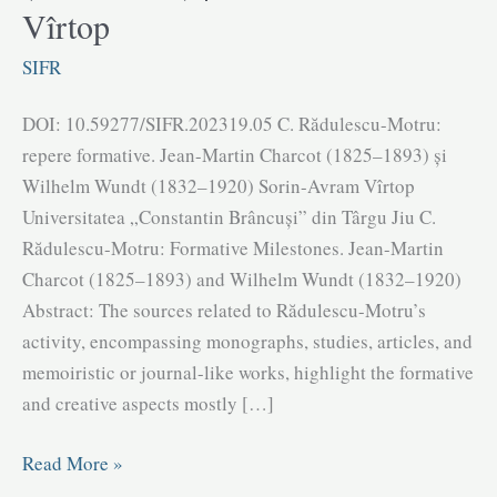
Vîrtop
SIFR
DOI: 10.59277/SIFR.202319.05 C. Rădulescu-Motru:
repere formative. Jean-Martin Charcot (1825–1893) și
Wilhelm Wundt (1832–1920) Sorin-Avram Vîrtop
Universitatea „Constantin Brâncuși” din Târgu Jiu C.
Rădulescu-Motru: Formative Milestones. Jean-Martin
Charcot (1825–1893) and Wilhelm Wundt (1832–1920)
Abstract: The sources related to Rădulescu-Motru’s
activity, encompassing monographs, studies, articles, and
memoiristic or journal-like works, highlight the formative
and creative aspects mostly […]
C.
Read More »
Rădulescu-