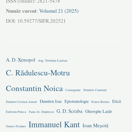
ISSN (online): 2821-5478
Vîrtop
Număr curent
:
Volumul 21 (2025)
DOI: 10.59277/SIFR.202521
A. D. Xenopol
Aug. Treboniu Laurian
C. Rădulescu-Motru
Constantin Noica
Cosmogonie
Dimitrie Cantemir
Dumitru Isac
Epistemologie
Etică
Dumitru Cristian Amzăr
Ernest Bernea
G. D. Scraba
Gheorghe Lazăr
Eufrosin Poteca
Fanu-Al. Duțulescu
Immanuel Kant
Ioan Meșotă
Gustav Fechner