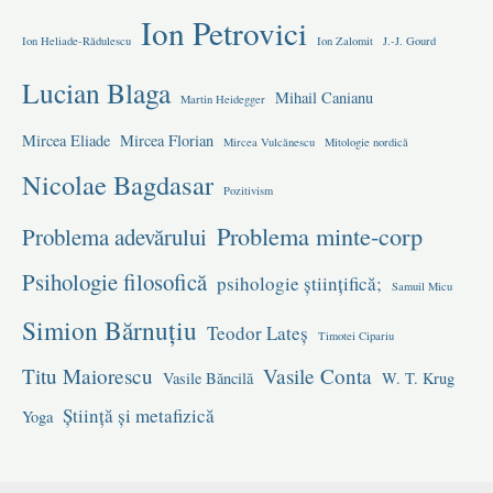
Ion Petrovici
Ion Heliade-Rădulescu
Ion Zalomit
J.-J. Gourd
Lucian Blaga
Mihail Canianu
Martin Heidegger
Mircea Eliade
Mircea Florian
Mircea Vulcănescu
Mitologie nordică
Nicolae Bagdasar
Pozitivism
Problema minte-corp
Problema adevărului
Psihologie filosofică
psihologie științifică;
Samuil Micu
Simion Bărnuțiu
Teodor Lateș
Timotei Cipariu
Titu Maiorescu
Vasile Conta
Vasile Băncilă
W. T. Krug
Știință și metafizică
Yoga