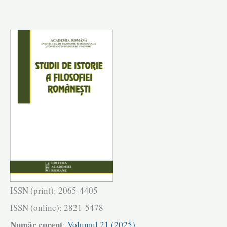
Transilvania
(1825–
1863)
|
Bogdan
Rusu
ISSN (print): 2065-4405
ISSN (online): 2821-5478
Număr curent
:
Volumul 21 (2025)