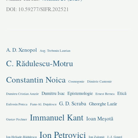
DOI: 10.59277/SIFR.202521
A. D. Xenopol
Aug. Treboniu Laurian
C. Rădulescu-Motru
Constantin Noica
Cosmogonie
Dimitrie Cantemir
Dumitru Isac
Epistemologie
Etică
Dumitru Cristian Amzăr
Ernest Bernea
G. D. Scraba
Gheorghe Lazăr
Eufrosin Poteca
Fanu-Al. Duțulescu
Immanuel Kant
Ioan Meșotă
Gustav Fechner
Ion Petrovici
Ion Heliade-Rădulescu
Ion Zalomit
J.-J. Gourd