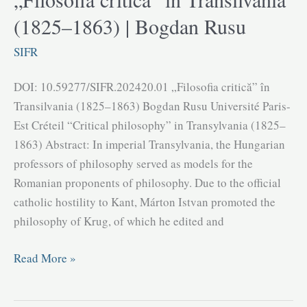
unui
(1825–1863) | Bogdan Rusu
dicționar
de
SIFR
terminologie
filosofică
DOI: 10.59277/SIFR.202420.01 „Filosofia critică” în
în
Transilvania (1825–1863) Bogdan Rusu Université Paris-
istoria
Est Créteil “Critical philosophy” in Transylvania (1825–
filosofiei
1863) Abstract: In imperial Transylvania, the Hungarian
românești
professors of philosophy served as models for the
|
Romanian proponents of philosophy. Due to the official
Titus
catholic hostility to Kant, Márton Istvan promoted the
Lates
philosophy of Krug, of which he edited and
„Filosofia
Read More »
critică”
în