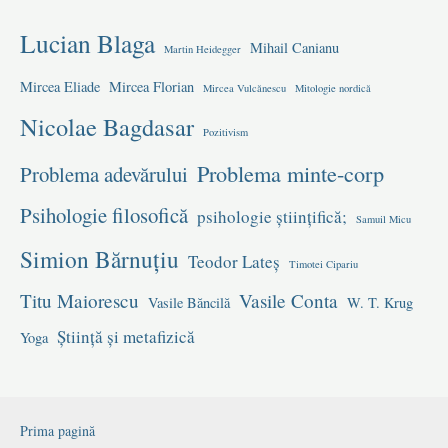
Lucian Blaga
Mihail Canianu
Martin Heidegger
Mircea Eliade
Mircea Florian
Mircea Vulcănescu
Mitologie nordică
Nicolae Bagdasar
Pozitivism
Problema minte-corp
Problema adevărului
Psihologie filosofică
psihologie științifică;
Samuil Micu
Simion Bărnuțiu
Teodor Lateș
Timotei Cipariu
Titu Maiorescu
Vasile Conta
Vasile Băncilă
W. T. Krug
Știință și metafizică
Yoga
Prima pagină