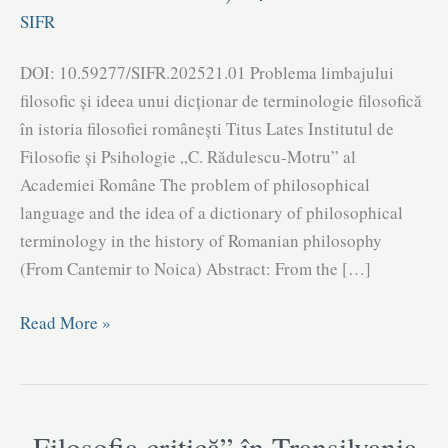
SIFR
DOI: 10.59277/SIFR.202521.01 Problema limbajului
filosofic și ideea unui dicționar de terminologie filosofică
în istoria filosofiei românești Titus Lates Institutul de
Filosofie și Psihologie „C. Rădulescu-Motru” al
Academiei Române The problem of philosophical
language and the idea of a dictionary of philosophical
terminology in the history of Romanian philosophy
(From Cantemir to Noica) Abstract: From the […]
Problema
Read More »
limbajului
filosofic
și
ideea
„Filosofia critică” în Transilvania