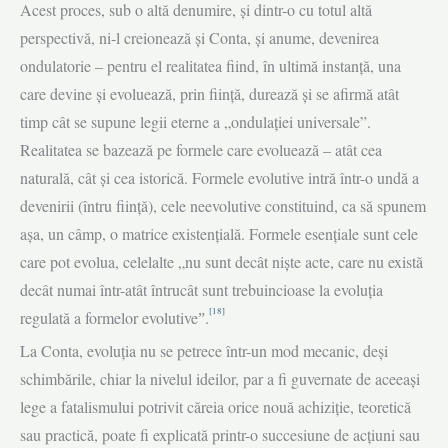
Acest proces, sub o altă denumire, şi dintr-o cu totul altă
perspectivă, ni-l creionează şi Conta, și anume, devenirea
ondulatorie – pentru el realitatea fiind, în ultimă instanţă, una
care devine şi evoluează, prin fiinţă, durează şi se afirmă atât
timp cât se supune legii eterne a „ondulaţiei universale”.
Realitatea se bazează pe formele care evoluează – atât cea
naturală, cât şi cea istorică. Formele evolutive intră într-o undă a
devenirii (întru fiinţă), cele neevolutive constituind, ca să spunem
aşa, un câmp, o matrice existenţială. Formele esenţiale sunt cele
care pot evolua, celelalte „nu sunt decât nişte acte, care nu există
decât numai într-atât întrucât sunt trebuincioase la evoluţia
[18]
regulată a formelor evolutiveˮ.
La Conta, evoluția nu se petrece într-un mod mecanic, deși
schimbările, chiar la nivelul ideilor, par a fi guvernate de aceeași
lege a fatalismului potrivit căreia orice nouă achiziție, teoretică
sau practică, poate fi explicată printr-o succesiune de acțiuni sau