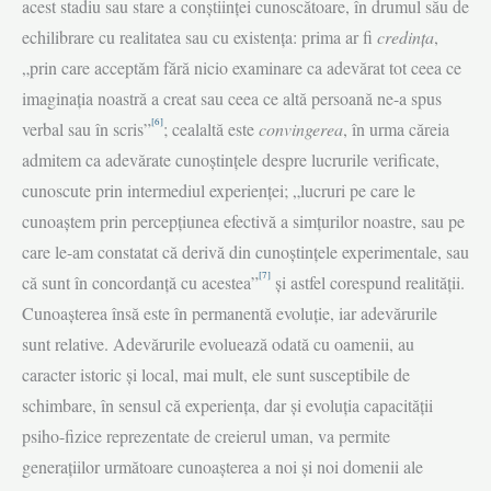
acest stadiu sau stare a conştiinţei cunoscătoare, în drumul său de
echilibrare cu realitatea sau cu existenţa: prima ar fi
credinţa
,
„prin care acceptăm fără nicio examinare ca adevărat tot ceea ce
imaginaţia noastră a creat sau ceea ce altă persoană ne-a spus
[6]
verbal sau în scris”
; cealaltă este
convingerea
, în urma căreia
admitem ca adevărate cunoştinţele despre lucrurile verificate,
cunoscute prin inter­mediul experienţei; „lucruri pe care le
cunoaştem prin percepţiunea efectivă a simţurilor noastre, sau pe
care le-am constatat că derivă din cunoştinţele expe­rimentale, sau
[7]
că sunt în concordanţă cu acestea”
și astfel corespund realității.
Cunoaşterea însă este în permanentă evoluţie, iar adevărurile
sunt relative. Ade­vărurile evoluează odată cu oamenii, au
caracter istoric şi local, mai mult, ele sunt susceptibile de
schimbare, în sensul că experienţa, dar şi evoluţia capacităţii
psiho-fizice reprezentate de creierul uman, va permite
generaţiilor următoare cunoaşterea a noi şi noi domenii ale