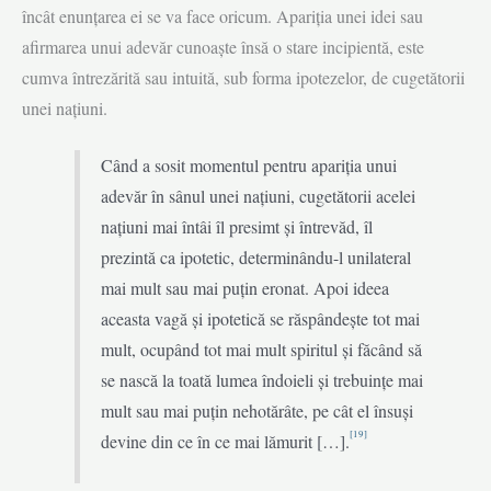
încât enunțarea ei se va face oricum. Apariția unei idei sau
afirmarea unui adevăr cunoaște însă o stare incipientă, este
cumva întrezărită sau intuită, sub forma ipotezelor, de cugetătorii
unei națiuni.
Când a sosit momentul pentru apariția unui
adevăr în sânul unei națiuni, cugetătorii acelei
națiuni mai întâi îl presimt și întrevăd, îl
prezintă ca ipotetic, determinându-l unilateral
mai mult sau mai puțin eronat. Apoi ideea
aceasta vagă și ipotetică se răspândește tot mai
mult, ocupând tot mai mult spiritul și făcând să
se nască la toată lumea îndoieli și trebuințe mai
mult sau mai puțin nehotărâte, pe cât el însuși
[19]
devine din ce în ce mai lămurit […].