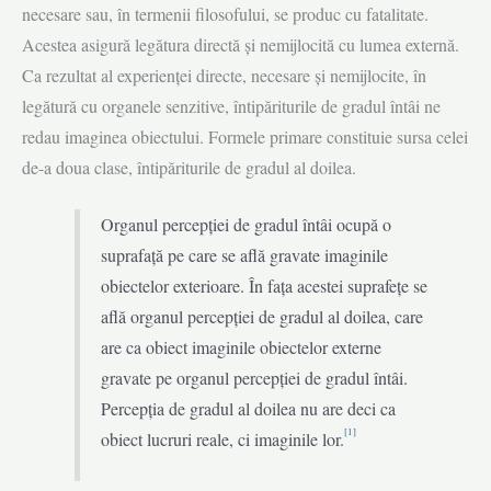
necesare sau, în termenii filosofului, se produc cu fatalitate.
Acestea asigură legătura directă şi nemijlocită cu lumea externă.
Ca rezultat al experienţei directe, necesare şi nemijlocite, în
legătură cu organele senzitive, întipăriturile de gradul întâi ne
redau imaginea obiectului. Formele primare constituie sursa celei
de-a doua clase, întipăriturile de gradul al doilea.
Organul percepţiei de gradul întâi ocupă o
suprafaţă pe care se află gravate imaginile
obiectelor exterioare. În faţa acestei suprafeţe se
află organul percepţiei de gradul al doilea, care
are ca obiect imaginile obiectelor externe
gravate pe organul percepţiei de gradul întâi.
Percepţia de gradul al doilea nu are deci ca
[1]
obiect lucruri reale, ci ima­ginile lor.