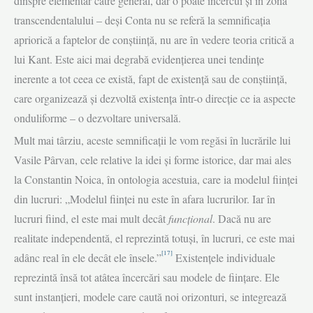
dinspre elementar către general, dar o poate încercui şi în zona
transcendentalului – deşi Conta nu se referă la semnificaţia
apriorică a faptelor de conştiinţă, nu are în vedere teoria critică a
lui Kant. Este aici mai degrabă evidenţierea unei tendinţe
inerente a tot ceea ce există, fapt de existenţă sau de conştiinţă,
care organizează şi dezvoltă existența într-o direcţie ce ia aspecte
onduliforme – o dezvoltare universală.
Mult mai târziu, aceste semnificaţii le vom regăsi în lucrările lui
Vasile Pârvan, cele relative la idei şi forme istorice, dar mai ales
la Constantin Noica, în ontologia acestuia, care ia modelul fiinţei
din lucruri: „Modelul fiinţei nu este în afara lucrurilor. Iar în
lucruri fiind, el este mai mult decât
funcţional
. Dacă nu are
realitate independentă, el reprezintă totuşi, în lucruri, ce este mai
[17]
adânc real în ele decât ele însele.”
Existenţele individuale
reprezintă însă tot atâtea încercări sau modele de fiinţare. Ele
sunt instanţieri, modele care caută noi orizonturi, se integrează