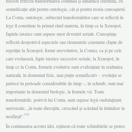
filosofi reflectă transformarea continuă și dinamica orientată, cu
semni­ficație atât pentru ontologie, cât și pentru teoria cunoașterii.
La Conta, ontologic, subiectul transformărilor care se reflectă în
lege îl constituie în primul rând materia, în timp ce la Xenopol,
faptele istorice sunt supuse unor deveniri seriale. Cunoștința
reflectă deopotrivă aspectele sau elementele constante (fapte de
repetiție la Xenopol, forme neevolutive, la Conta), ca și pe cele
care evoluează, fapte istorice succesive seriale, la Xenopol, în
timp ce la Conta, formele evolutive sunt evidențiate în realitatea
naturală, în domeniul fizic, mai puțin semnificativ – evoluția se
petrece în perioade considerabile de timp –, în schimb, sunt mai
importante în domeniul biologic, la formele vii. Toate
transformările, potrivit lui Conta, sunt supuse legii ondulațiunii
universale, „în toate direcțiile, crescând și scăzând în întindere la
[12]
nesfârșit”.
În continuarea acestei idei, reținem că toate schimbările se petrec