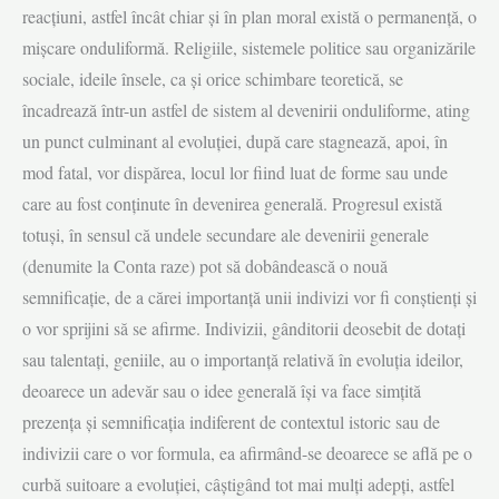
reacțiuni, astfel încât chiar și în plan moral există o permanență, o
mișcare onduliformă. Religiile, sistemele politice sau organizările
sociale, ideile însele, ca și orice schimbare teoretică, se
încadrează într-un astfel de sistem al devenirii onduliforme, ating
un punct culminant al evoluției, după care stagnează, apoi, în
mod fatal, vor dispărea, locul lor fiind luat de forme sau unde
care au fost conținute în devenirea generală. Progresul există
totuși, în sensul că undele secundare ale devenirii generale
(denumite la Conta raze) pot să dobândească o nouă
semnificație, de a cărei importanță unii indivizi vor fi conștienți și
o vor sprijini să se afirme. Indivizii, gânditorii deosebit de dotați
sau talentați, geniile, au o importanță relativă în evoluția ideilor,
deoarece un adevăr sau o idee generală își va face simțită
prezența și semnificația indiferent de contextul istoric sau de
indivizii care o vor formula, ea afirmând-se deoarece se află pe o
curbă suitoare a evoluției, câștigând tot mai mulți adepți, astfel