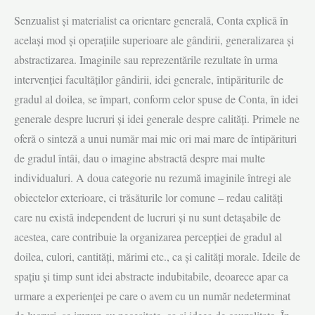
Senzualist şi materialist ca orientare generală, Conta explică în
acelaşi mod şi operaţiile superioare ale gândirii, generalizarea şi
abstractizarea. Imaginile sau reprezentările rezultate în urma
intervenţiei facultăţilor gândirii, idei generale, întipăriturile de
gradul al doilea, se împart, conform celor spuse de Conta, în idei
generale despre lucruri şi idei generale despre calităţi. Primele ne
oferă o sinteză a unui număr mai mic ori mai mare de întipărituri
de gradul întâi, dau o imagine abstractă despre mai multe
individualuri. A doua categorie nu rezumă imaginile întregi ale
obiectelor exterioare, ci trăsăturile lor comune – redau calităţi
care nu există independent de lucruri şi nu sunt detaşabile de
acestea, care contribuie la organizarea percepţiei de gradul al
doilea, culori, cantităţi, mărimi etc., ca şi calităţi morale. Ideile de
spaţiu şi timp sunt idei abstracte indubitabile, deoarece apar ca
urmare a experienţei pe care o avem cu un număr nedeterminat