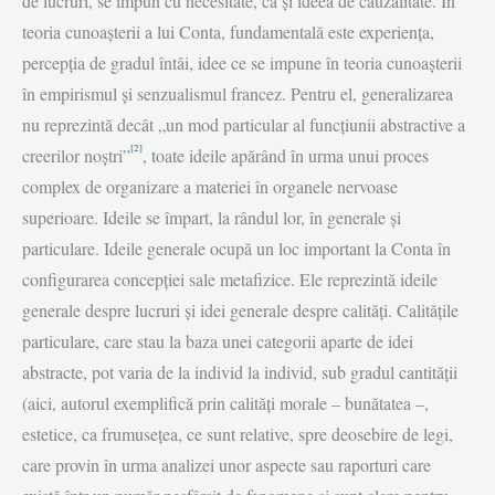
de lucruri, se impun cu necesitate, ca şi ideea de cauzalitate. În
teoria cunoaşterii a lui Conta, fundamen­tală este experienţa,
percepţia de gradul întâi, idee ce se impune în teoria cunoaş­terii
în empirismul şi senzualismul francez. Pentru el, generalizarea
nu reprezintă decât „un mod particular al funcţiunii abstractive a
[2]
creerilor noștri”
, toate ideile apărând în urma unui proces
complex de organizare a materiei în organele nervoase
superioare. Ideile se împart, la rândul lor, în generale şi
particulare. Ideile generale ocupă un loc important la Conta în
configurarea concepţiei sale metafizice. Ele reprezintă ideile
generale despre lucruri şi idei generale despre calităţi. Calităţile
particulare, care stau la baza unei categorii aparte de idei
abstracte, pot varia de la individ la individ, sub gradul cantităţii
(aici, autorul exemplifică prin calităţi morale – bunătatea –,
estetice, ca frumuseţea, ce sunt relative, spre deosebire de legi,
care provin în urma analizei unor aspecte sau raporturi care