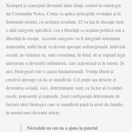
Xenopol și conceptul devenirii întru ființă, central în ontologia
lui Constantin Noica. Conta va aplica principiile evoluției și în
domeniul istoriei, cu aceleași rezultate. El va lua în discuție însă
o altă categorie specifică, cea a libertății ca acțiune politică sau a
libertății în creație. Această categorie va fi integrată sistemului
materialist, astfel încât va deveni aproape nefuncțională. Indivizii
sociali, în viziunea sa, sunt constrânși, în fond, să se supună legii
universale a devenirii ondulatorii, care acționează și în istorie. Și
aici, biologicul este o cauză fundamentală. Voința liberă și
creativă aproape că nu se manifestă. Cel puțin așa descrie el
devenirea socială. Aici, determinante sunt, ca factor al evoluției,
rasele, popoarele și națiunile, fiind configurații determinate de
factorii strict biologici care se manifestă până la nivel de familie,
în sensul unei deveniri stricte:
Niciodată un om nu a ajuns la punctul