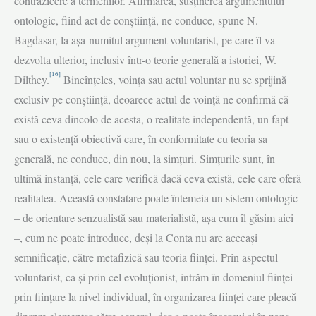
contrazicere a termenilor. Afirmarea, susţinerea argumentului
ontologic, fiind act de conştiinţă, ne conduce, spune N.
Bagdasar, la aşa-numitul argument voluntarist, pe care îl va
dezvolta ulterior, inclusiv într-o teorie generală a istoriei, W.
[16]
Dilthey.
Bineînţeles, voinţa sau actul voluntar nu se sprijină
exclusiv pe conştiinţă, deoarece actul de voinţă ne confirmă că
există ceva dincolo de acesta, o realitate independentă, un fapt
sau o existenţă obiectivă care, în conformitate cu teoria sa
generală, ne conduce, din nou, la simţuri. Simţurile sunt, în
ultimă instanţă, cele care verifică dacă ceva există, cele care oferă
realitatea. Această constatare poate întemeia un sistem ontologic
– de orientare senzualistă sau materialistă, aşa cum îl găsim aici
–, cum ne poate introduce, deşi la Conta nu are aceeaşi
semnificaţie, către metafizică sau teoria fiinţei. Prin aspectul
voluntarist, ca şi prin cel evoluţionist, intrăm în domeniul fiinţei
prin fiinţare la nivel individual, în organizarea fiinţei care pleacă