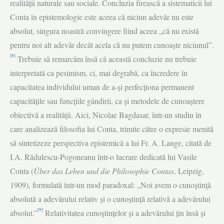
realităţii naturale sau sociale. Concluzia firească a sistematicii lui
Conta în epistemologie este aceea că niciun adevăr nu este
absolut, singura noastră convingere fiind aceea „că nu există
pentru noi alt adevăr decât acela că nu putem cunoaşte niciunul”.
[8]
Trebuie să remarcăm însă că această concluzie nu trebuie
interpretată ca pesimism, ci, mai degrabă, ca încredere în
capacitatea individului uman de a-şi perfecţiona permanent
capacităţile sau funcţi­ile gândirii, ca şi metodele de cunoaştere
obiectivă a realităţii. Aici, Nicolae Bagdasar, într-un studiu în
care analizează filosofia lui Conta, trimite către o expresie menită
să sintetizeze perspectiva epistemică a lui Fr. A. Lange, citată de
I.A. Rădulescu-Pogoneanu într-o lucrare dedicată lui Vasile
Conta (
Über das Leben und die
Philosophie Contas
, Leipzig,
1909), formulată într-un mod para­doxal: „Noi avem o cunoştinţă
absolută a adevărului relativ şi o cunoştinţă relativă a adevărului
[9]
absolut.”
Relativitatea cunoștințelor și a adevărului țin însă și