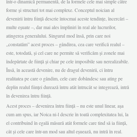
într-o dinamică permanentă, de la formele cele mai simple către
forme şi structuri tot mai complexe. Conceptul noician al
devenirii întru fiinţă descrie întocmai aceste tendinţe, încercări –
multe eşuate –, dar mai ales împliniri în real ale lucrurilor,
atingerea generalului. Singurul mod însă, prin care noi
„constatăm” acest proces – gândirea, cea care verifică realul –
este, totodată, şi cel care ne permite să verificăm şi zonele mai
îndepărtate de fiinţă şi chiar pe cele imposibile sau nerealizabile.
Însă, în această devenire, nu de dragul devenirii, ci întru
realitatea pe care o gândim, cele care dobândesc sau ating pe
deplin realul fiinţei durează întru atât întrucât se integrează, intră
în devenirea întru fiinţă.
Acest proces – devenirea întru fiinţă – nu este unul linear, aşa
cum am spus, iar Noica ni-l descrie în toată complexitatea lui, la
el contribuind în egală măsură atât formele care tind să ia fiinţă,
cât şi cele care într-un mod sau altul eşuează, nu intră în real.