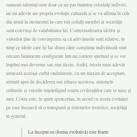
oamenii talentați sunt doar cu un pas înaintea celorlalți indivizi,
iar un adevăr are propria evoluție culturală și se va afirma în cele
din urmă în momentul în care toți ceilalți membri ai societății
sunt convinși de valabilitatea lui. Contextualizarea ideilor și
valorilor ține de convingerea sa că adevărurile sunt relative, în
timp ce ideile care își fac drum către conștiința individuală sunt
oricum fatalmente configurate într-un context spi­ri­tual și se vor
împlini mai devreme sau mai târziu. Astfel, istoria unui adevăr
urmea­ză aceeași curbă ondulatorie, cu un maxim de acceptare,
urmată apoi de decă­derea sau uitarea acestora, sistemele
culturale și valorile împărtășind soarta civi­lizațiilor care se nasc și
mor. Conta este, în spirit spencerian, în acord cu teoria evo­luției
pe care încearcă să o transpună și sistemelor teoretice, societății
în general:
La început ea (forma evolutivă) este foarte