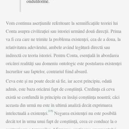
onduliforme.
Vom continua aserţiunile referitoare la semnificaţiile teoriei lui
Conta asupra civilizaţiei sau istoriei urmând două direcţii. Prima
va fi cea care ne trimite la problema existenţei, cea de a doua, la
relativitatea adevărului, ambele având legătură directă sau
indirectă cu teoria istoriei. Pentru Conta, esenţială în abordarea
oricărei realităţi sau domeniu ontologic este postularea existenţei
lucrurilor sau faptelor, contrariul fiind absurd.
Ceva este şi nu poate decât să fie, iar acest principiu, odată
admis, este baza oricărui fapt de conştiinţă. Credinţa că ceva
există se confundă în principiu cu însăşi conştiinţa noastră; căci
aceasta din urmă nu este în ultimă analiză decât exprimarea
[15]
intelectuală a existenţei.
Negarea existenţei nu este posibilă
decât tot în urma unui fapt de conştiinţă, ceea ce conduce la o