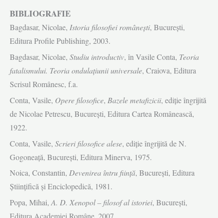
BIBLIOGRAFIE
Bagdasar, Nicolae,
Istoria filosofiei româneşti
, Bucureşti,
Editura Profile Publishing, 2003.
Bagdasar, Nicolae,
Studiu introductiv
, în Vasile Conta,
Teoria
fatalismului. Teoria ondu­la­țiunii
universale
, Craiova, Editura
Scrisul Românesc, f.a.
Conta, Vasile,
Opere filosofice
,
Bazele metafizicii
, ediţie îngrijită
de Nicolae Petrescu, Bucu­reşti, Editura Cartea Românească,
1922.
Conta, Vasile,
Scrieri filosofice alese
, ediție îngrijită de N.
Gogoneață, București, Editura Mi­ner­va, 1975.
Noica, Constantin,
Devenirea întru fiinţă
, Bucureşti, Editura
Ştiinţifică şi Enciclopedică, 1981.
Popa, Mihai,
A. D. Xenopol – filosof al istoriei
, București,
Editura Academiei Române, 2007.