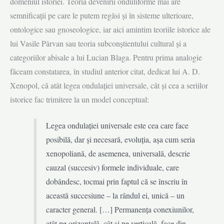
domeniul istoriei. Teoria devenirii onduliforme mai are
semnificații pe care le putem regăsi și în sisteme ulterioare,
ontologice sau gnoseologice, iar aici amintim teoriile istorice ale
lui Vasile Pârvan sau teoria subconștientului cultural și a
categoriilor abisale a lui Lucian Blaga. Pentru prima analogie
făceam constatarea, în studiul anterior citat, dedicat lui A. D.
Xenopol, că atât legea ondulației universale, cât și cea a seriilor
istorice fac trimitere la un model conceptual:
Legea ondulației universale este cea care face
posibilă, dar și necesară, evoluția, așa cum seria
xenopoliană, de asemenea, universală, descrie
cauzal (succesiv) formele individuale, care
dobândesc, tocmai prin faptul că se înscriu în
această succesiune – la rândul ei, unică – un
caracter general. […] Permanența conexiunilor,
atât pe orizontală, cât și pe verticală, face din