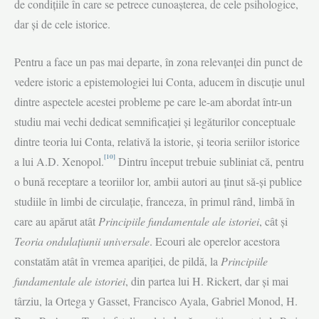
de condițiile în care se petrece cunoașterea, de cele psihologice,
dar și de cele istorice.
Pentru a face un pas mai departe, în zona relevanţei din punct de
vedere istoric a epistemologiei lui Conta, aducem în discuție unul
dintre aspectele acestei probleme pe care le-am abordat într-un
studiu mai vechi dedicat semnificației și legăturilor conceptuale
dintre teoria lui Conta, relativă la istorie, și teoria seriilor istorice
[10]
a lui A.D. Xenopol.
Dintru început trebuie subliniat că, pentru
o bună receptare a teoriilor lor, ambii autori au ținut să-și publice
studiile în limbi de circulație, franceza, în primul rând, limbă în
care au apărut atât
Principiile fundamentale ale istoriei
, cât și
Teoria ondulațiunii universale
. Ecouri ale operelor acestora
constatăm atât în vremea apariției, de pildă, la
Principiile
fundamentale ale istoriei
, din partea lui H. Rickert, dar și mai
târziu, la Ortega y Gasset, Francisco Ayala, Gabriel Monod, H.