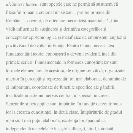
alcătuiesc lumea
, sunt operele care ne permit să susţinem că
filosoful român a creionat un sistem – printre primele din
România – coerent, de orientare mecanicist-materialistă, fiind
vădit influenţat în susţinerea şi definirea categoriilor şi
conceptelor epistemologice și metafizice de empirismul englez şi
pozitivismul dezvoltat în Franţa. Pentru Conta, necesitatea
fundamentării teoriei cunoaşterii a devenit evidentă încă din
primele scrieri. Fundamentale în formarea cunoştinţelor sunt
formele elementare ale acestora, de origine senzitivă, organizate
ulterior în percepţii şi reprezentări tot mai elaborate, denumite de
el întipărituri, coordonate de funcţiile specifice ale gândirii,
localizate în sistemul nervos central, în special, în creier.
Senzaţiile şi percepţiile sunt împărţite, în funcţie de contribuţia
lor la crearea cunoştinţei, în două clase. Întipăriturile de gradul
întâi sunt mai puţin elaborate, existenţa lor apărând ca
independentă de celelalte însuşiri sufleteşti, fiind, totodată,