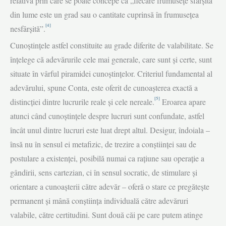
relativă prin care se poate concepe că „fiecare frumuseţe sfârşită
din lume este un grad sau o cantitate cuprinsă în frumuseţea
[4]
nesfârşită”.
Cunoştinţele astfel constituite au grade diferite de valabilitate. Se
înţelege că adevărurile cele mai generale, care sunt și certe, sunt
situate în vârful piramidei cunoştinţelor. Criteriul fundamental al
adevărului, spune Conta, este oferit de cunoaşterea exactă a
[5]
distincţiei dintre lucrurile reale şi cele nereale.
Eroarea apare
atunci când cunoştinţele despre lucruri sunt confundate, astfel
încât unul dintre lucruri este luat drept altul. Desigur, îndoiala –
însă nu în sensul ei metafizic, de trezire a conştiinţei sau de
postulare a existenţei, posibilă numai ca rațiune sau operație a
gândirii, sens cartezian, ci în sensul socratic, de stimulare şi
orientare a cunoaşterii către adevăr – oferă o stare ce pregăteşte
permanent şi mână conştiinţa individuală către adevăruri
valabile, către certitudini. Sunt două căi pe care putem atinge