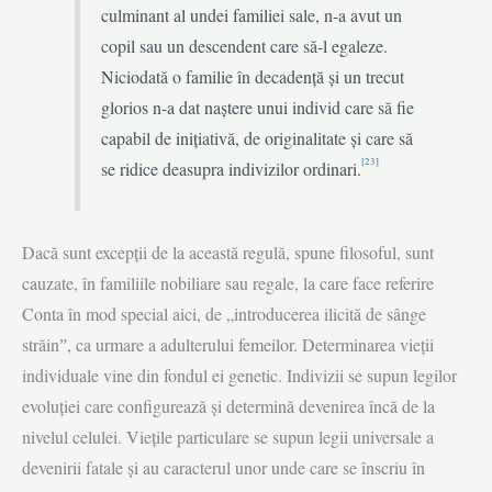
culminant al undei familiei sale, n-a avut un
copil sau un descendent care să-l egaleze.
Niciodată o familie în decadență și un trecut
glorios n-a dat naștere unui individ care să fie
capabil de inițiativă, de originalitate și care să
[23]
se ridice deasupra indivizilor ordinari.
Dacă sunt excepții de la această regulă, spune filosoful, sunt
cauzate, în familiile nobiliare sau regale, la care face referire
Conta în mod special aici, de „introducerea ilicită de sânge
străinˮ, ca urmare a adulterului femeilor. Deter­minarea vieții
individuale vine din fondul ei genetic. Indivizii se supun legilor
evoluției care configurează și determină devenirea încă de la
nivelul celulei. Viețile particulare se supun legii universale a
devenirii fatale și au caracterul unor unde care se înscriu în