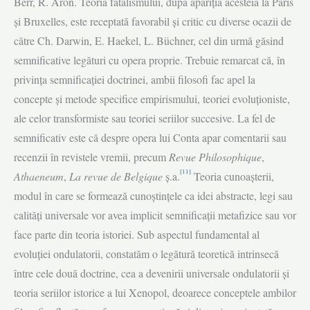
Berr, R. Aron. Teoria fatalismului, după apariția acesteia la Paris
și Bruxelles, este receptată favorabil și critic cu diverse ocazii de
către Ch. Darwin, E. Haekel, L. Büchner, cel din urmă găsind
semnificative legături cu opera proprie. Trebuie remarcat că, în
privința semnifi­cației doctrinei, ambii filosofi fac apel la
concepte și metode specifice empi­rismului, teoriei evoluționiste,
ale celor transformiste sau teoriei seriilor succesive. La fel de
semnificativ este că despre opera lui Conta apar comentarii sau
recenzii în revistele vremii, precum
Revue Philosophique
,
[11]
Athaeneum
,
La revue de Belgique
ș.a.
Teoria cunoașterii,
modul în care se formează cunoștințele ca idei abstracte, legi sau
calități universale vor avea implicit semnificații metafizice sau vor
face parte din teoria istoriei. Sub aspectul fundamental al
evoluției ondulatorii, constatăm o legătură teoretică intrinsecă
între cele două doctrine, cea a devenirii universale ondulatorii și
teoria seriilor istorice a lui Xenopol, deoarece conceptele ambilor