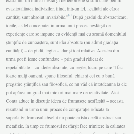
există într-un număr nesfârşit de fenomene şi sunt clare pentru
cvasitotalitatea indivizilor, fiind, într-un fel, „calităţi ale căror
[3]
cantităţi sunt absolut invariabile.”
După gradul de abstractizare,
ideile, astfel concepute, în urma unui proces nesfârşit de
experienţe care se impune cu evidenţă mai cu seamă domeniului
ştiinţific de cunoaştere, sunt idei absolute (nu admit gradaţia
cantităţii) – de pildă, legile –, dar şi idei relative. Acestea din
urmă pot fi lesne confundate – prin gradul ridicat de
repetabilitate – cu ideile absolute, cu legile, lucru pe care îl fac
foarte mulţi oameni, spune filosoful, chiar şi cei cu o bună
pregătire ştiinţifică sau filosofică, ce nu văd că întotdeauna la ele
pot apărea un grad mai mic ori mai mare de relativitate. Aici
Conta aduce în discuţie ideea de frumuseţe nesfârşită – aceasta
rezultând în urma unui proces de comparaţie ridicată la
superlativ; frumosul absolut nu poate exista decât abstract sau
metafizic, în timp ce frumosul nesfârşit face trimitere la calitatea