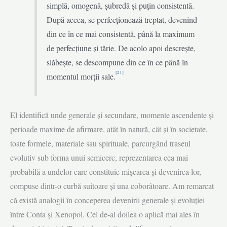
simplă, omogenă, șubredă și puțin consistentă.
După aceea, se perfecționează treptat, devenind
din ce în ce mai consis­tentă, până la maximum
de perfecțiune și tărie. De acolo apoi descrește,
slăbește, se des­com­pune din ce în ce până în
[21]
momentul morții sale.
El identifică unde generale și secundare, momente ascendente și
perioade maxime de afirmare, atât în natură, cât și în societate,
toate formele, materiale sau spirituale, parcurgând traseul
evolutiv sub forma unui semicerc, reprezentarea cea mai
probabilă a undelor care constituie mișcarea și devenirea lor,
compuse dintr-o curbă suitoare și una coborâtoare. Am remarcat
că există analogii în conceperea devenirii generale și evoluției
între Conta și Xenopol. Cel de-al doilea o aplică mai ales în