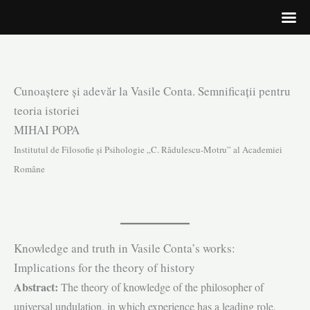
Skip
Cunoaştere şi adevăr la Vasile Conta. Semnificații pentru
to
teoria istoriei
content
MIHAI POPA
Institutul de Filosofie și Psihologie „C. Rădulescu-Motru” al Academiei
Române
Knowledge and truth in Vasile Conta’s works:
Implications for the theory of history
Abstract:
The theory of knowledge of the philosopher of
universal undulation, in which experience has a leading role,