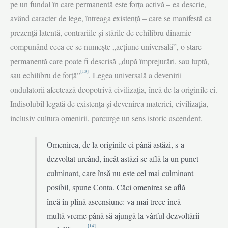
pe un fundal în care permanentă este forța activă – ea descrie,
având caracter de lege, întreaga existență – care se manifestă ca
prezență latentă, contrariile și stările de echilibru dinamic
compunând ceea ce se numește „acțiune universală”, o stare
permanentă care poate fi descrisă „după împrejurări, sau luptă,
[13]
sau echilibru de forță”
. Legea universală a devenirii
ondulatorii afectează deopotrivă civilizația, încă de la originile ei.
Indisolubil legată de existența și devenirea materiei, civilizația,
inclusiv cultura omenirii, parcurge un sens istoric ascendent.
Omenirea, de la originile ei până astăzi, s-a
dezvoltat urcând, încât astăzi se află la un punct
culminant, care însă nu este cel mai culminant
posibil, spune Conta. Căci omenirea se află
încă în plină ascensiune: va mai trece încă
multă vreme până să ajungă la vârful dezvoltării
[14]