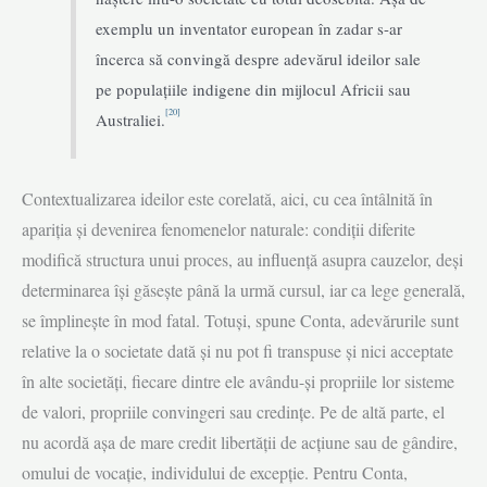
exemplu un inventator european în zadar s-ar
încerca să convingă despre adevărul ideilor sale
pe populațiile indigene din mijlocul Africii sau
[20]
Australiei.
Contextualizarea ideilor este corelată, aici, cu cea întâlnită în
apariția și devenirea fenomenelor naturale: condiții diferite
modifică structura unui proces, au influență asupra cauzelor, deși
determinarea își găsește până la urmă cursul, iar ca lege generală,
se împlinește în mod fatal. Totuși, spune Conta, adevărurile sunt
relative la o societate dată și nu pot fi transpuse și nici acceptate
în alte societăți, fiecare dintre ele avându-și propriile lor sisteme
de valori, propriile convingeri sau credințe. Pe de altă parte, el
nu acordă așa de mare credit libertății de acțiune sau de gândire,
omului de vocație, individului de excepție. Pentru Conta,