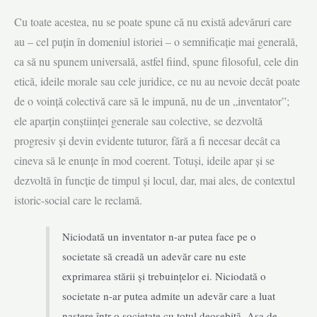
Cu toate acestea, nu se poate spune că nu există adevăruri care
au – cel puțin în domeniul istoriei – o semnificație mai generală,
ca să nu spunem universală, astfel fiind, spune filosoful, cele din
etică, ideile morale sau cele juridice, ce nu au nevoie decât poate
de o voință colectivă care să le impună, nu de un „inventator”;
ele aparțin conștiinței generale sau colective, se dezvoltă
progresiv și devin evidente tuturor, fără a fi necesar decât ca
cineva să le enunțe în mod coerent. Totuși, ideile apar și se
dezvoltă în funcție de timpul și locul, dar, mai ales, de contextul
istoric-social care le reclamă.
Niciodată un inventator n-ar putea face pe o
societate să creadă un adevăr care nu este
exprimarea stării și trebuințelor ei. Niciodată o
societate n-ar putea admite un adevăr care a luat
naștere într-o societate cu totul deosebită. Așa de