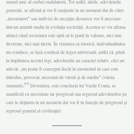
sensul unic al curbei ondulatorii. Tot astfel, ideile, adevărurile
generale, se afirmă și vor fi susținute la un moment dat de către
„inventatoriˮ sau indivizi de excepție deoarece vor fi necesare
într-un anumit stadiu în evoluția societății. Acestea se vor afirma
atunci când societatea este aptă să le pună în valoare, nici mai
devreme, nici mai târziu. În viziunea sa istorică, individualitatea
nu conduce, se lasă condusă de legea universală, astfel că, până
la împlinirea acestei legi, adevărurile au caracter relativ, căci un
adevăr „nu poate fi conceput decât în momentul în care este
introdus, provocat, necesitat de vârstă și de mediuˮ (vârsta
[24]
omenirii).
Devenirea, este concluzia lui Vasile Conta, se
manifestă cu necesitate iar progresul sau regresul adevărurilor pe
care le deținem la un moment dat vor fi în funcție de progresul și
regresul general al civilizației.